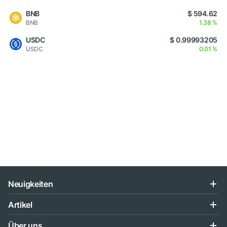
BNB
$ 594.62
BNB
1.38 %
USDC
$ 0.99993205
USDC
0.01 %
Neuigkeiten
Artikel
Über uns