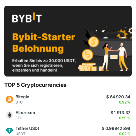
TOP 5 Cryptocurrencies
Bitcoin
$ 64 920.34
BTC
0.92 %
Ethereum
$ 1 913.37
ETH
0.59 %
Tether USDt
$ 0.99942598
USDT
0.02 %