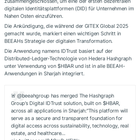
zusammengeschlossen, um eine der
ersten dezentralen
digitalen Identitätsplattformen (DID) für Unternehmen im
Nahen
Osten
einzuführen
.
Die
Ankündigung
, die während der GITEX Global 2025
gemacht wurde, markiert einen
wichtigen
Schritt in
BEEAHs
Strategie der digitalen Transformation.
Die Anwendung namens
IDTrust
basiert auf der
Distributed-Ledger-Technologie
von
Hedera
Hashgraph
unter Verwendung von
$HBAR
und ist in alle BEEAH-
Anwendungen in Sharjah integriert.
🚨 @beeahgroup has merged The Hashgraph
Group’s Digital IDTrust solution, built on
$HBAR
,
across all applications in Sharjah:"This platform will
serve as a secure and transparent foundation for
digital access across sustainability, technology, real
estate, and healthcare…