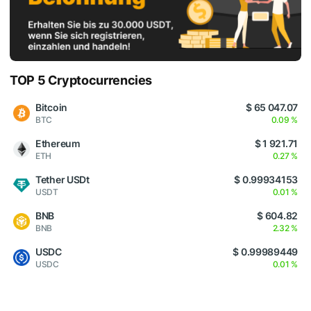
TOP 5 Cryptocurrencies
Bitcoin
$ 65 047.07
BTC
0.09 %
Ethereum
$ 1 921.71
ETH
0.27 %
Tether USDt
$ 0.99934153
USDT
0.01 %
BNB
$ 604.82
BNB
2.32 %
USDC
$ 0.99989449
USDC
0.01 %