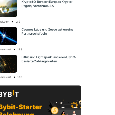
Krypto für Berater: Europas Krypto-
Regeln, Vorschau USA
esk.com
12 S
Cosmos Labs und Zeeve gehen eine
Partnerschaft ein
onews.net
13 S
Lithic und Lightspark lancieren USDC-
basierte Zahlungskarten
onews.net
13 S