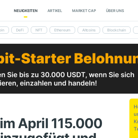
NEUIGKEITEN
ARTIKEL
MARKET CAP
ÜBER UNS
oin
DeFi
NFT
Ethereum
Altcoins
Blockchain
H
u
im April 115.000
K
T