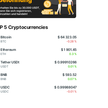
P 5 Cryptocurrencies
Bitcoin
$ 64 323.05
BTC
-0.28 %
Ethereum
$ 1 901.45
ETH
0.3 %
Tether USDt
$ 0.99910266
USDT
0.01 %
BNB
$ 593.52
BNB
0.07 %
USDC
$ 0.99988047
USDC
-0.01 %