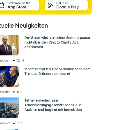
tuelle Neuigkeiten
Der Senat wird vor seiner Sommerpause
nicht über den Crypto Clarity Act
abstimmen
esk.com
22 M
Machtkampf bei Ondo Finance nach dem
Tod des Gründers entbrannt
esk.com
5 S
Tether erweitert sein
Tokenisierungsgeschäft nach Saudi-
Arabien und beginnt mit Immobilien
esk.com
11 S