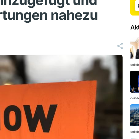
hinzugefügt und
rtungen nahezu
Ak
coind
coind
coind