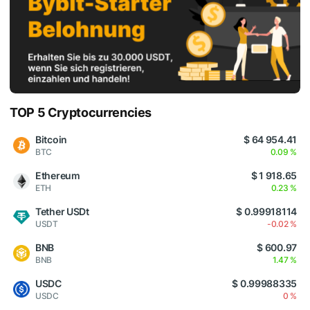
TOP 5 Cryptocurrencies
Bitcoin
$ 64 954.41
BTC
0.09 %
Ethereum
$ 1 918.65
ETH
0.23 %
Tether USDt
$ 0.99918114
USDT
-0.02 %
BNB
$ 600.97
BNB
1.47 %
USDC
$ 0.99988335
USDC
0 %