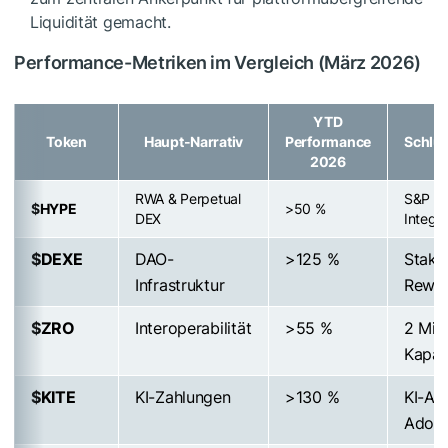
Liquidität gemacht.
Performance-Metriken im Vergleich (März 2026)
YTD
Token
Haupt-Narrativ
Performance
Schlüs
2026
RWA & Perpetual
S&P 5
$HYPE
>50 %
DEX
Integra
$DEXE
DAO-
>125 %
Staki
Infrastruktur
Rewa
$ZRO
Interoperabilität
>55 %
2 Mio
Kapaz
$KITE
KI-Zahlungen
>130 %
KI-Ag
Adopt