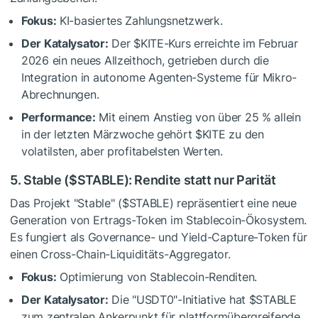
Fokus:
KI-basiertes Zahlungsnetzwerk.
Der Katalysator:
Der
$KITE
-Kurs erreichte im Februar
2026 ein neues Allzeithoch, getrieben durch die
Integration in autonome Agenten-Systeme für Mikro-
Abrechnungen.
Performance:
Mit einem Anstieg von über 25 % allein
in der letzten Märzwoche gehört
$KITE
zu den
volatilsten, aber profitabelsten Werten.
5. Stable (
$STABLE
): Rendite statt nur Parität
Das Projekt "Stable" (
$STABLE
) repräsentiert eine neue
Generation von Ertrags-Token im Stablecoin-Ökosystem.
Es fungiert als Governance- und Yield-Capture-Token für
einen Cross-Chain-Liquiditäts-Aggregator.
Fokus:
Optimierung von Stablecoin-Renditen.
Der Katalysator:
Die "USDT0"-Initiative hat
$STABLE
zum zentralen Ankerpunkt für plattformübergreifende