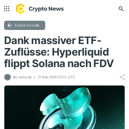
Zurück zur Liste
Dank massiver ETF-
Zuflüsse: Hyperliquid
flippt Solana nach FDV
btc-echo.de
21 Mai 2026 05:31, UTC