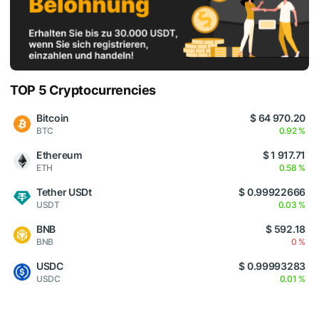
TOP 5 Cryptocurrencies
Bitcoin
$ 64 970.20
BTC
0.92 %
Ethereum
$ 1 917.71
ETH
0.58 %
Tether USDt
$ 0.99922666
USDT
0.03 %
BNB
$ 592.18
BNB
0 %
USDC
$ 0.99993283
USDC
0.01 %