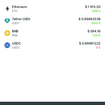
Ethereum
$ 1 915.03
ETH
0.54 %
Tether USDt
$ 0.99943538
USDT
0.03 %
BNB
$ 594.16
BNB
1.23 %
USDC
$ 0.99991222
USDC
0 %