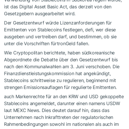
ist das Digital Asset Basic Act, das derzeit von den
Gesetzgebern ausgearbeitet wird.
Der Gesetzentwurf würde Lizenzanforderungen für
Emittenten von Stablecoins festlegen, defi, wer diese
ausgeben und vertreiben darf, und bestimmen, ob sie
unter die Vorschriften fürtronGeld fallen.
Wie Cryptopolitan berichtete, haben südkoreanische
Abgeordnete die Debatte über den Gesetzentwurf bis
nach den Kommunalwahlen am 3. Juni verschoben. Die
Finanzdienstleistungskommission hat angekündigt,
Stablecoins schrittweise zu regulieren, beginnend mit
strengen Emissionsauflagen für regulierte Emittenten.
auch Markenrechte für an den KRW und USD gekoppelte
Stablecoins angemeldet, darunter einen namens USDW
laut MEXC News. Dies deutet darauf hin, dass das
Unternehmen nach Inkrafttreten der regulatorischen
Rahmenbedingungen sowohl im nationalen als auch im