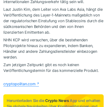
internationalen Zahlungsverkehr tätig sein will.
Laut Justin Kim, dem Leiter von Ava Labs Asia, hängt die
Veröffentlichung des Layer-1-Mainnets maßgeblich von
der regulatorischen Einstufung von Stablecoins durch die
südkoreanischen Behörden und den von ihnen
lizenzierten Emittenten ab.
NHN KCP wird versuchen, über die bestehenden
Pilotprojekte hinaus zu expandieren, indem Banken,
Händler und andere Zahlungsdienstleister einbezogen
werden.
Zum jetzigen Zeitpunkt gibt es noch keinen
Veröffentlichungstermin für das kommerzielle Produkt.
cryptopolitan.com
Herunterladen Sie die
Crypto News
App und erhalten
Sie globale Neuigkeiten über Kryptowährungen und