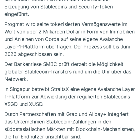
Erzeugung von Stablecoins und Security-Token
eingeführt.
Progmat wird seine tokenisierten Vermögenswerte im
Wert von über 2 Milliarden Dollar in Form von Immobilien
und Anleihen von Corda auf seine eigene Avalanche
Layer-1-Plattform übertragen. Der Prozess soll bis Juni
2026 abgeschlossen sein.
Der Bankenriese SMBC prüft derzeit die Möglichkeit
globaler Stablecoin-Transfers rund um die Uhr über das
Netzwerk.
In Singapur betreibt StraitsX eine eigene Avalanche Layer
1-Plattform zur Abwicklung der regulierten Stablecoins
XSGD und XUSD.
Durch Partnerschaften mit Grab und Alipay+ integriert
das Unternehmen Stablecoin-Zahlungen in den
südostasiatischen Märkten mit Blockchain-Mechanismen,
die für Endnutzer unsichtbar sind.