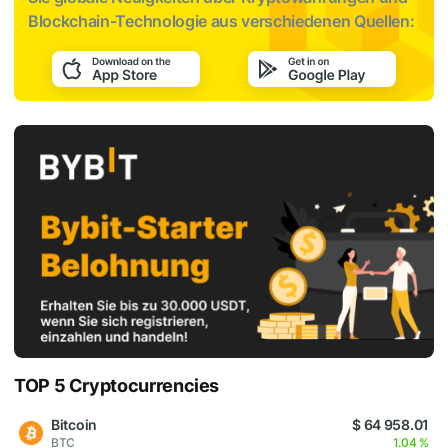
Blockchain-Technologie aus verschiedenen Quellen:
TOP 5 Cryptocurrencies
Bitcoin
$ 64 958.01
BTC
1.04 %