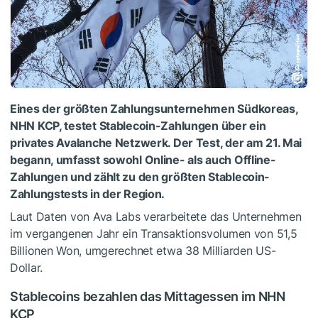
Eines der größten Zahlungsunternehmen Südkoreas,
NHN KCP, testet Stablecoin-Zahlungen über ein
privates Avalanche Netzwerk. Der Test, der am 21. Mai
begann, umfasst sowohl Online- als auch Offline-
Zahlungen und zählt zu den größten Stablecoin-
Zahlungstests in der Region.
Laut Daten von Ava Labs verarbeitete das Unternehmen
im vergangenen Jahr ein Transaktionsvolumen von 51,5
Billionen Won, umgerechnet etwa 38 Milliarden US-
Dollar.
Stablecoins bezahlen das Mittagessen im NHN
KCP