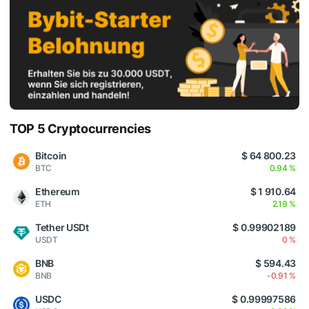
TOP 5 Cryptocurrencies
Bitcoin
$ 64 800.23
BTC
0.94 %
Ethereum
$ 1 910.64
ETH
2.19 %
Tether USDt
$ 0.99902189
USDT
0 %
BNB
$ 594.43
BNB
-0.91 %
USDC
$ 0.99997586