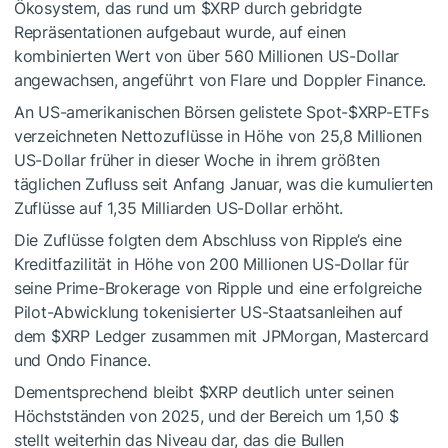
Ökosystem, das rund um
$XRP
durch gebridgte
Repräsentationen aufgebaut wurde, auf einen
kombinierten Wert von über 560 Millionen US-Dollar
angewachsen, angeführt von Flare und Doppler Finance.
An US-amerikanischen Börsen gelistete Spot-
$XRP
-ETFs
verzeichneten Nettozuflüsse in Höhe von 25,8 Millionen
US-Dollar früher in dieser Woche in ihrem größten
täglichen Zufluss seit Anfang Januar, was die kumulierten
Zuflüsse auf 1,35 Milliarden US-Dollar erhöht.
Die Zuflüsse folgten dem Abschluss von Ripple’s eine
Kreditfazilität in Höhe von 200 Millionen US-Dollar für
seine Prime-Brokerage von Ripple und eine erfolgreiche
Pilot-Abwicklung tokenisierter US-Staatsanleihen auf
dem
$XRP
Ledger zusammen mit JPMorgan, Mastercard
und Ondo Finance.
Dementsprechend bleibt
$XRP
deutlich unter seinen
Höchstständen von 2025, und der Bereich um 1,50 $
stellt weiterhin das Niveau dar, das die Bullen