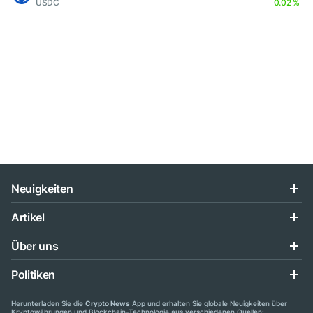
USDC
0.02 %
Neuigkeiten
Artikel
Über uns
Politiken
Herunterladen Sie die
Crypto News
App und erhalten Sie globale Neuigkeiten über
Kryptowährungen und Blockchain-Technologie aus verschiedenen Quellen: