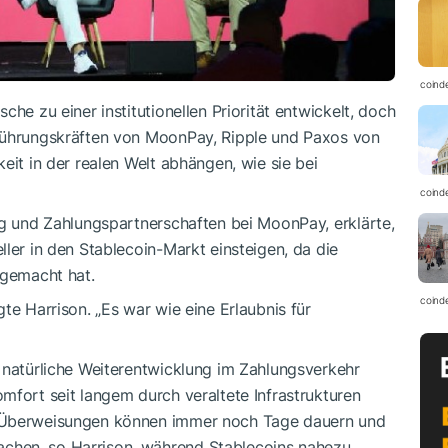
coind
che zu einer institutionellen Priorität entwickelt, doch
 Führungskräften von MoonPay, Ripple und Paxos von
eit in der realen Welt abhängen, wie sie bei
coind
ng und Zahlungspartnerschaften bei MoonPay, erklärte,
ller in den Stablecoin-Markt einsteigen, da die
 gemacht hat.
coind
te Harrison. „Es war wie eine Erlaubnis für
 natürliche Weiterentwicklung im Zahlungsverkehr
mfort seit langem durch veraltete Infrastrukturen
e Überweisungen können immer noch Tage dauern und
chen, so Harrison, während Stablecoins nahezu