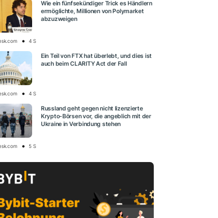
Wie ein fünfsekündiger Trick es Händlern
ermöglichte, Millionen von Polymarket
abzuzweigen
esk.com
4 S
Ein Teil von FTX hat überlebt, und dies ist
auch beim CLARITY Act der Fall
esk.com
4 S
Russland geht gegen nicht lizenzierte
Krypto-Börsen vor, die angeblich mit der
Ukraine in Verbindung stehen
esk.com
5 S