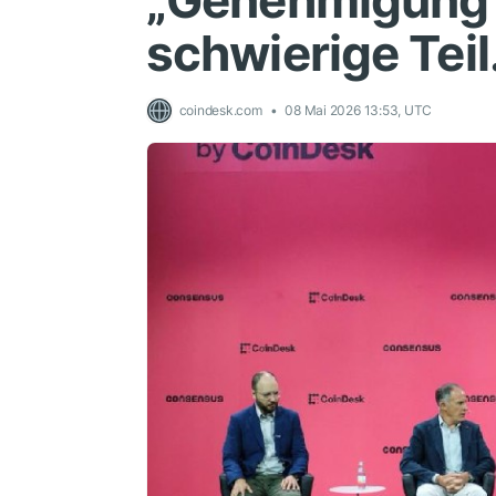
„Genehmigung“.
schwierige Teil
coindesk.com
08 Mai 2026 13:53, UTC