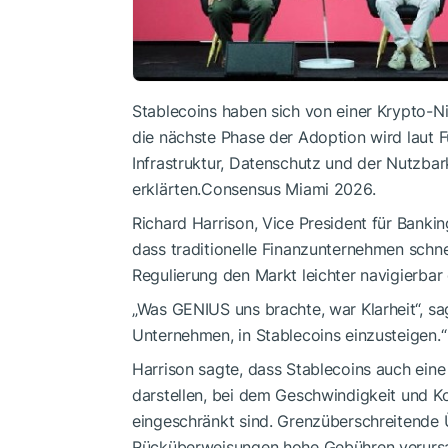
Stablecoins haben sich von einer Krypto-Nis
die nächste Phase der Adoption wird laut
Infrastruktur, Datenschutz und der Nutzbark
erklärten.Consensus Miami 2026.
Richard Harrison, Vice President für Banki
dass traditionelle Finanzunternehmen schne
Regulierung den Markt leichter navigierbar
„Was GENIUS uns brachte, war Klarheit“, sag
Unternehmen, in Stablecoins einzusteigen.“
Harrison sagte, dass Stablecoins auch eine
darstellen, bei dem Geschwindigkeit und Ko
eingeschränkt sind. Grenzüberschreitend
Rücküberweisungen hohe Gebühren verursa