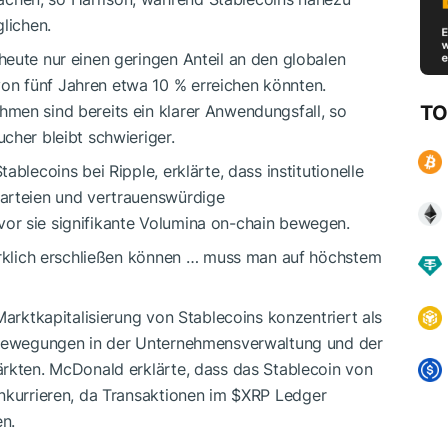
lichen.
eute nur einen geringen Anteil an den globalen
n fünf Jahren etwa 10 % erreichen könnten.
men sind bereits ein klarer Anwendungsfall, so
TO
cher bleibt schwieriger.
blecoins bei Ripple, erklärte, dass institutionelle
parteien und vertrauenswürdige
or sie signifikante Volumina on-chain bewegen.
wirklich erschließen können … muss man auf höchstem
Marktkapitalisierung von Stablecoins konzentriert als
, Bewegungen in der Unternehmensverwaltung und der
ärkten. McDonald erklärte, dass das Stablecoin von
nkurrieren, da Transaktionen im
$XRP
Ledger
n.