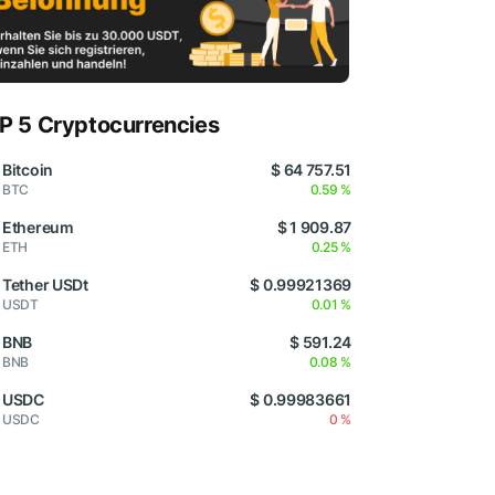
P 5 Cryptocurrencies
Bitcoin
$ 64 757.51
BTC
0.59 %
Ethereum
$ 1 909.87
ETH
0.25 %
Tether USDt
$ 0.99921369
USDT
0.01 %
BNB
$ 591.24
BNB
0.08 %
USDC
$ 0.99983661
USDC
0 %