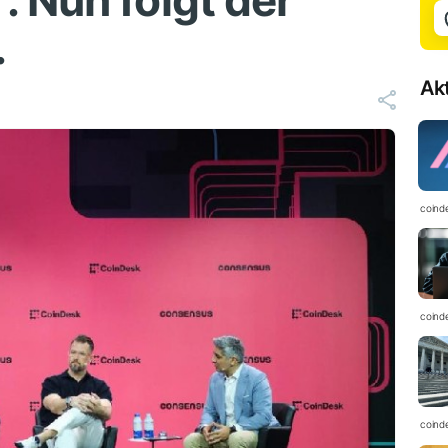
 Nun folgt der
.
Ak
coind
coind
coind