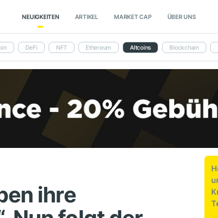
NEUIGKEITEN
ARTIKEL
MARKET CAP
ÜBER UNS
oin
DeFi
NFT
Ethereum
Altcoins
Blockchain
H
u
ben ihre
K
T