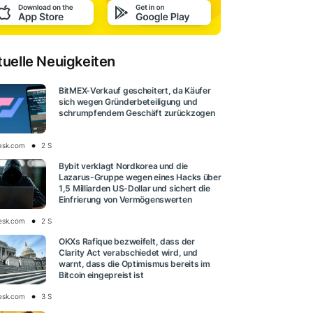
tuelle Neuigkeiten
BitMEX-Verkauf gescheitert, da Käufer
sich wegen Gründerbeteiligung und
schrumpfendem Geschäft zurückzogen
esk.com
2 S
Bybit verklagt Nordkorea und die
Lazarus-Gruppe wegen eines Hacks über
1,5 Milliarden US-Dollar und sichert die
Einfrierung von Vermögenswerten
esk.com
2 S
OKXs Rafique bezweifelt, dass der
Clarity Act verabschiedet wird, und
warnt, dass die Optimismus bereits im
Bitcoin eingepreist ist
esk.com
3 S