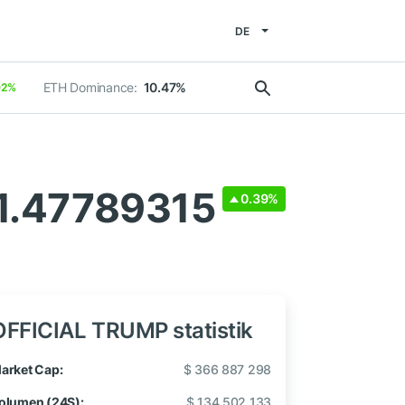
DE
ETH Dominance:
10.47%
02%
 1.47789315
0.39%
OFFICIAL TRUMP statistik
arket Cap:
$ 366 887 298
olumen (24S):
$ 134 502 133