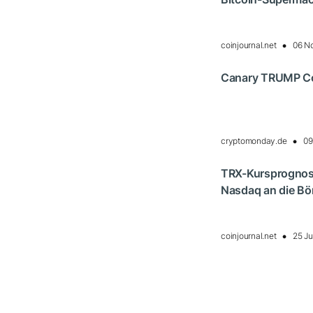
coinjournal.net
06 N
Canary TRUMP Coi
cryptomonday.de
09
TRX-Kursprognose
Nasdaq an die Bö
coinjournal.net
25 Ju