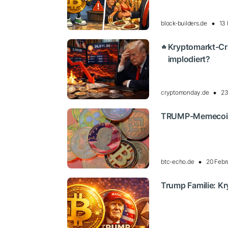
block-builders.de
13
Kryptomarkt-Cr
🔥
implodiert?
cryptomonday.de
23
TRUMP-Memecoin s
btc-echo.de
20 Febr
Trump Familie: K