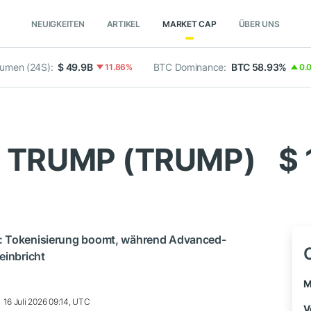
NEUIGKEITEN
ARTIKEL
MARKET CAP
ÜBER UNS
lumen (24S):
$ 49.9B
BTC Dominance:
BTC 58.93%
11.86%
0.
L TRUMP (TRUMP)
$
: Tokenisierung boomt, während Advanced-
einbricht
M
16 Juli 2026 09:14, UTC
V