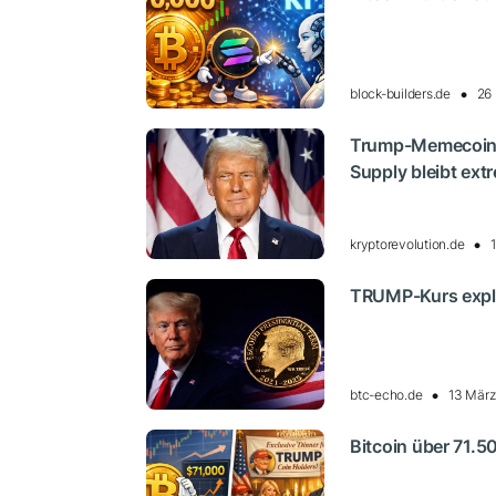
block-builders.de
26
Trump-Memecoin: 
Supply bleibt ext
kryptorevolution.de
TRUMP-Kurs explo
btc-echo.de
13 März
Bitcoin über 71.5