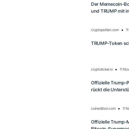
Der Memecoin-Bo
und TRUMP mit i
cryptopolitan.com
1
TRUMP-Token sch
cryptoticker.io
11 No
Offizielle Trump-
rückt die Unterst
coinedition.com
11 
Offizielle Trump-
Bitcoin-Supermach