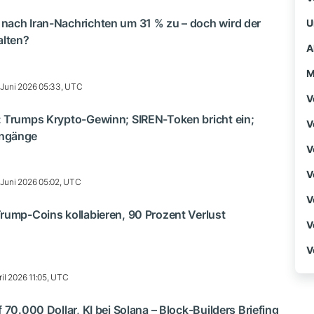
nach Iran-Nachrichten um 31 % zu – doch wird der
U
lten?
A
M
 Juni 2026 05:33, UTC
V
: Trumps Krypto-Gewinn; SIREN-Token bricht ein;
V
engänge
V
V
 Juni 2026 05:02, UTC
V
rump-Coins kollabieren, 90 Prozent Verlust
V
V
ril 2026 11:05, UTC
 70.000 Dollar, KI bei Solana – Block-Builders Briefing