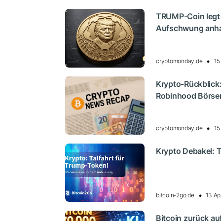
TRUMP-Coin legt 
Aufschwung anha
cryptomonday.de
15
Krypto-Rückblick
Robinhood Börs
cryptomonday.de
15
Krypto Debakel: T
bitcoin-2go.de
13 Ap
Bitcoin zurück auf