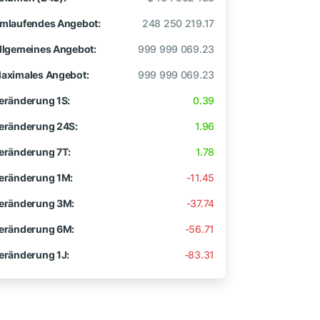
mlaufendes Angebot:
248 250 219.17
llgemeines Angebot:
999 999 069.23
aximales Angebot:
999 999 069.23
eränderung 1S:
0.39
eränderung 24S:
1.96
eränderung 7T:
1.78
eränderung 1M:
-11.45
eränderung 3M:
-37.74
eränderung 6M:
-56.71
eränderung 1J:
-83.31