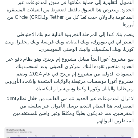
التمويل التقليدية إلى حماية مكانتها في سوق المدفوعات عبر
الحدود. ويتعرض هذا السوق بالفعل لضغوط من العملات المستقرة
المدعومة بالدولار، حيث تُعدّ كل من Tether وCircle (CRCL) من
أبرزها.
ينضم بنك كندا إلى المرحلة التجريبية التالية مع بنك الاحتياطي
الفيدرالي في نيويورك، وبنك اليابان، وبنك فرنسا، وبنك إنجلترا، وبنك
كوريا، وبنك المكسيك، والبنك الوطني السويسري.
يقع مشروع أغورا أيضاً مقابل مشروع إم بريدج، وهو نظام دفع عبر
الحدود منافس تقوده البنك المركزي الصيني. وقد انسحب بنك
التسويات الدولية من مشروع إم بريدج في عام 2024. ويضم
مشروع أغورا مؤسسات مرتبطة بالولايات المتحدة والاتحاد الأوروبي
وبريطانيا واليابان وكوريا وكندا وسويسرا والمكسيك.
لا تزال المدفوعات عبر الحدود تتم في الغالب من خلال نظامdent
المصرفية. هذا النظام القديم يرسل الأموال عبر سلسلة من
المقرضين، مما قد يكون بطيئًا ومكلفًا وغير واضح للمستخدمين
المنتظرين لأموالهم.