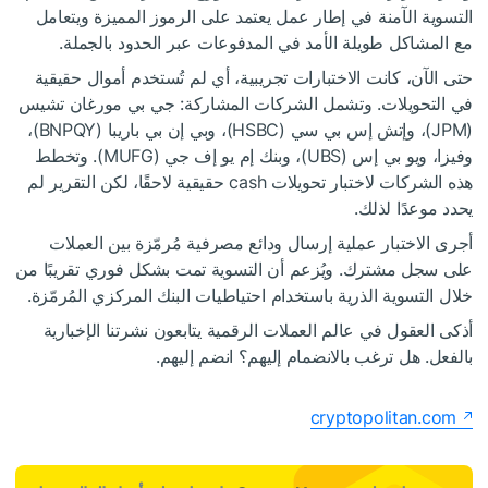
التسوية الآمنة في إطار عمل يعتمد على الرموز المميزة ويتعامل
مع المشاكل طويلة الأمد في المدفوعات عبر الحدود بالجملة.
حتى الآن، كانت الاختبارات تجريبية، أي لم تُستخدم أموال حقيقية
في التحويلات. وتشمل الشركات المشاركة: جي بي مورغان تشيس
(JPM)، وإتش إس بي سي (HSBC)، وبي إن بي باريبا (BNPQY)،
وفيزا، ويو بي إس (UBS)، وبنك إم يو إف جي (MUFG). وتخطط
هذه الشركات لاختبار تحويلات cash حقيقية لاحقًا، لكن التقرير لم
يحدد موعدًا لذلك.
أجرى الاختبار عملية إرسال ودائع مصرفية مُرمّزة بين العملات
على سجل مشترك. ويُزعم أن التسوية تمت بشكل فوري تقريبًا من
خلال التسوية الذرية باستخدام احتياطيات البنك المركزي المُرمّزة.
أذكى العقول في عالم العملات الرقمية يتابعون نشرتنا الإخبارية
بالفعل. هل ترغب بالانضمام إليهم؟ انضم إليهم.
cryptopolitan.com