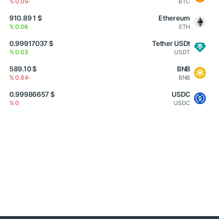
-0.09 %
BTC
$ 1 910.89
Ethereum
0.06 %
ETH
$ 0.99917037
Tether USDt
0.03 %
USDT
$ 589.10
BNB
-0.84 %
BNB
$ 0.99986657
USDC
0 %
USDC