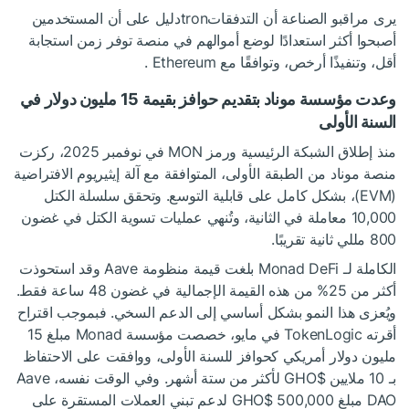
يرى مراقبو الصناعة أن التدفقاتtronدليل على أن المستخدمين
أصبحوا أكثر استعدادًا لوضع أموالهم في منصة توفر زمن استجابة
أقل، وتنفيذًا أرخص، وتوافقًا مع Ethereum .
وعدت مؤسسة موناد بتقديم حوافز بقيمة 15 مليون دولار في
السنة الأولى
منذ إطلاق الشبكة الرئيسية ورمز MON في نوفمبر 2025، ركزت
منصة موناد من الطبقة الأولى، المتوافقة مع آلة إيثيريوم الافتراضية
(EVM)، بشكل كامل على قابلية التوسع. وتحقق سلسلة الكتل
10,000 معاملة في الثانية، وتُنهي عمليات تسوية الكتل في غضون
800 مللي ثانية تقريبًا.
الكاملة لـ Monad DeFi بلغت قيمة منظومة Aave
وقد استحوذت
أكثر من 25% من هذه القيمة الإجمالية في غضون 48 ساعة فقط.
ويُعزى هذا النمو بشكل أساسي إلى الدعم السخي. فبموجب اقتراح
أقرته TokenLogic في مايو، خصصت مؤسسة Monad مبلغ 15
مليون دولار أمريكي كحوافز للسنة الأولى، ووافقت على الاحتفاظ
بـ 10 ملايين
$GHO
لأكثر من ستة أشهر. وفي الوقت نفسه، Aave
DAO مبلغ 500,000
$GHO
لدعم تبني العملات المستقرة على