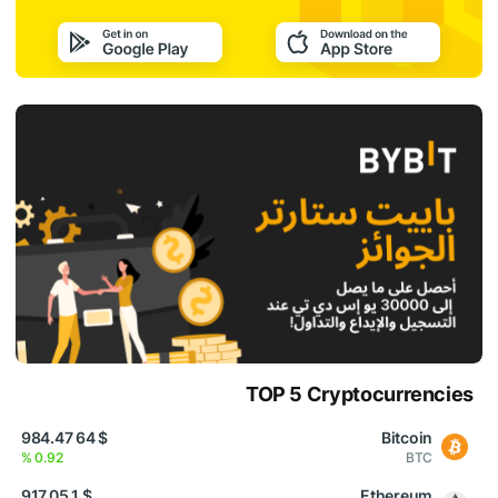
TOP 5 Cryptocurrencies
$ 64 984.47
Bitcoin
0.92 %
BTC
$ 1 917.05
Ethereum