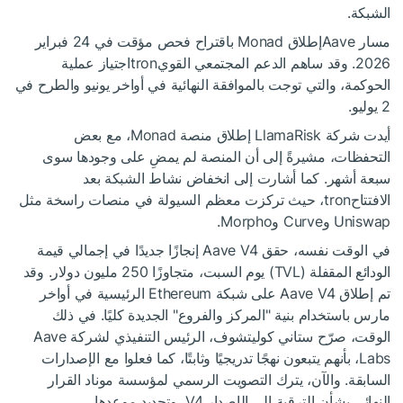
الشبكة.
مسار Aaveإطلاق Monad باقتراح فحص مؤقت في 24 فبراير
2026. وقد ساهم الدعم المجتمعي القويtronاجتياز عملية
الحوكمة، والتي توجت بالموافقة النهائية في أواخر يونيو والطرح في
2 يوليو.
أيدت شركة LlamaRisk إطلاق منصة Monad، مع بعض
التحفظات، مشيرةً إلى أن المنصة لم يمضِ على وجودها سوى
سبعة أشهر. كما أشارت إلى انخفاض نشاط الشبكة بعد
الافتتاحtron، حيث تركزت معظم السيولة في منصات راسخة مثل
Uniswap وCurve وMorpho.
في الوقت نفسه، حقق Aave V4 إنجازًا جديدًا في إجمالي قيمة
الودائع المقفلة (TVL) يوم السبت، متجاوزًا 250 مليون دولار. وقد
تم إطلاق Aave V4 على شبكة Ethereum الرئيسية في أواخر
مارس باستخدام بنية "المركز والفروع" الجديدة كليًا. في ذلك
الوقت، صرّح ستاني كوليتشوف، الرئيس التنفيذي لشركة Aave
Labs، بأنهم يتبعون نهجًا تدريجيًا وثابتًا، كما فعلوا مع الإصدارات
السابقة. والآن، يترك التصويت الرسمي لمؤسسة موناد القرار
النهائي بشأن الترقية إلى الإصدار V4، وتحديد موعدها.