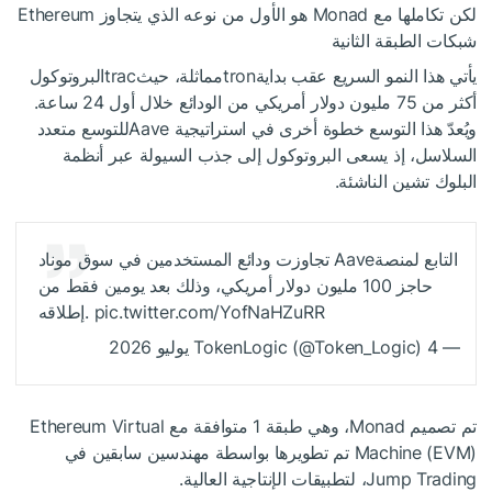
لكن تكاملها مع Monad هو الأول من نوعه الذي يتجاوز Ethereum
شبكات الطبقة الثانية
يأتي هذا النمو السريع عقب بدايةtronمماثلة، حيثtracالبروتوكول
أكثر من 75 مليون دولار أمريكي من الودائع خلال أول 24 ساعة.
ويُعدّ هذا التوسع خطوة أخرى في استراتيجية Aaveللتوسع متعدد
السلاسل، إذ يسعى البروتوكول إلى جذب السيولة عبر أنظمة
البلوك تشين الناشئة.
تجاوزت ودائع المستخدمين في سوق موناد Aaveالتابع لمنصة
حاجز 100 مليون دولار أمريكي، وذلك بعد يومين فقط من
إطلاقه. pic.twitter.com/YofNaHZuRR
— TokenLogic (@Token_Logic) 4 يوليو 2026
تم تصميم Monad، وهي طبقة 1 متوافقة مع Ethereum Virtual
Machine (EVM) تم تطويرها بواسطة مهندسين سابقين في
Jump Trading، لتطبيقات الإنتاجية العالية.