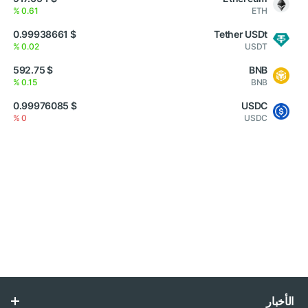
0.61 %
ETH
$ 0.99938661
Tether USDt
0.02 %
USDT
$ 592.75
BNB
0.15 %
BNB
$ 0.99976085
USDC
0 %
USDC
الأخبار