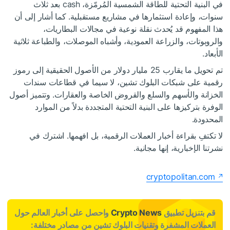
في البنية التحتية للطاقة الشمسية المُرمّزة، cash بعد ثلاث
سنوات، وإعادة استثمارها في مشاريع مستقبلية. كما أشار إلى أن
هذا المفهوم قد يُحدث نقلة نوعية في مجالات البطاريات،
والروبوتات، والزراعة العمودية، وأشباه الموصلات، والطباعة ثلاثية
الأبعاد.
تم تحويل ما يقارب 25 مليار دولار من الأصول الحقيقية إلى رموز
رقمية على شبكات البلوك تشين، لا سيما في قطاعات سندات
الخزانة والأسهم والسلع والقروض الخاصة والعقارات. وتتميز أصول
الوفرة بتركيزها على البنية التحتية المتجددة بدلاً من الموارد
المحدودة.
لا تكتفِ بقراءة أخبار العملات الرقمية، بل افهمها. اشترك في
نشرتنا الإخبارية، إنها مجانية.
cryptopolitan.com
قم بتنزيل تطبيق
Crypto News
واحصل على أخبار العالم حول
العملات المشفرة وتقنيات البلوك تشين من مصادر مختلفة: