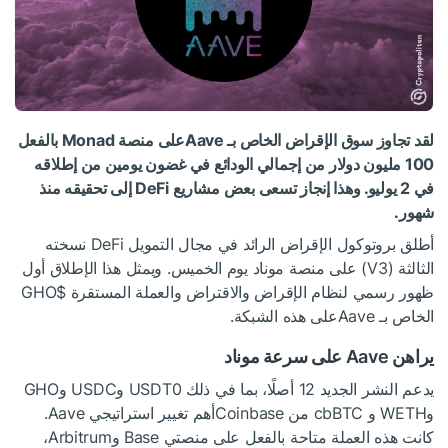
لقد تجاوز سوق الإقراض الخاص بـ Aaveعلى منصة Monad بالفعل
100 مليون دولار من إجمالي الودائع في غضون يومين من إطلاقه
في 2 يوليو. وهذا إنجاز تسعى بعض مشاريع DeFi إلى تحقيقه منذ
شهور.
أطلق بروتوكول الإقراض الرائد في مجال التمويل DeFi نسخته
الثالثة (V3) على منصة موناد يوم الخميس. ويمثل هذا الإطلاق أول
ظهور رسمي لنظام الإقراض والاقتراض والعملة المستقرة
$GHO
الخاص بـ Aaveعلى هذه الشبكة.
يراهن Aave على سرعة موناد
يدعم النشر الجديد 12 أصلًا، بما في ذلك USDT0 وUSDC وGHO
وWETH و cbBTC من Coinbaseأهم تغيير استراتيجي Aave.
كانت هذه العملة متاحة بالفعل على منصتي Base وArbitrum،