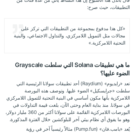
قال باندل هذا الأسبوع إن هذا النشاط يأتي من عدة فئات من
التطبيقات، حيث صرح:
«كل هذا مدفوع بمجموعة من التطبيقات التي تركز على
مجالات مثل التمويل اللامركزي، والتداول الاجتماعي، والبنية
التحتية اللامركزية.»
ما هي تطبيقات Solana التي سلطت Grayscale
الضوء عليها؟
تعد «رايديوم» (Raydium) أحد تطبيقات سولانا الرئيسية التي
سلطت «جرايسكيل» الضوء عليها. وتوصف هذه البورصة
اللامركزية بأنها مكون أساسي في البنية التحتية للتمويل اللامركزي
في سولانا. منذ بداية العام وحتى الآن، بلغت قيمة التداولات في
البورصات اللامركزية القائمة على سولانا أكثر من 360 مليار دولار،
وهو ما يفوق أي نظام بيئي آخر للبلوكشين خلال الفترة المذكورة.
يُعد «بامب.فان» (Pump.fun) مثالاً رئيسياً آخر في رؤية