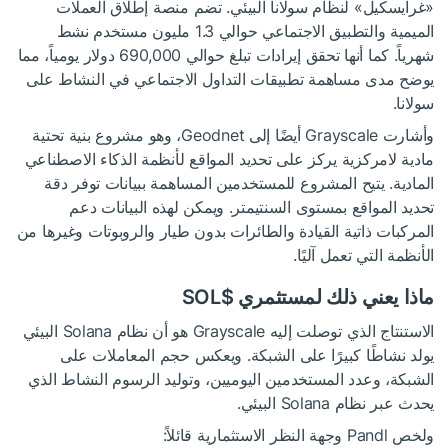
«غرايسكيل» لنظام سولانا البيئي. تضم منصة إطلاق العملات
الميمية والتطبيق الاجتماعي حوالي 1.3 مليون مستخدم نشط
شهرياً. كما أنها تحقق إيرادات تبلغ حوالي 690,000 دولار يومياً، مما
يوضح مدى مساهمة تطبيقات التداول الاجتماعي في النشاط على
سولانا.
وأشارت Grayscale أيضًا إلى Geodnet، وهو مشروع بنية تحتية
مادية لامركزية يركز على تحديد المواقع لأنظمة الذكاء الاصطناعي
المادية. يتيح المشروع للمستخدمين المساهمة ببيانات توفر دقة
تحديد المواقع بمستوى السنتيمتر. ويمكن لهذه البيانات دعم
المركبات ذاتية القيادة والطائرات بدون طيار والروبوتات وغيرها من
الأنظمة التي تعمل آليًا.
ماذا يعني ذلك لمستثمري
$SOL
الاستنتاج الذي توصلت إليه Grayscale هو أن نظام Solana البيئي
يولد نشاطًا كبيرًا على الشبكة. ويعكس حجم المعاملات على
الشبكة، وعدد المستخدمين اليوميين، وتوليد الرسوم النشاط الذي
يحدث عبر نظام Solana البيئي.
ولخص Pandl وجهة النظر الاستثمارية قائلاً: