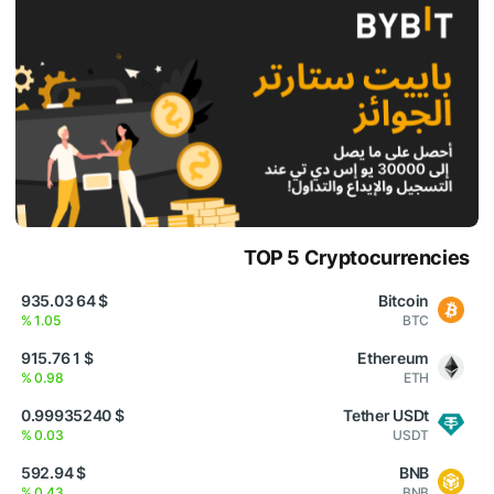
TOP 5 Cryptocurrencies
$ 64 935.03
Bitcoin
1.05 %
BTC
$ 1 915.76
Ethereum
0.98 %
ETH
$ 0.99935240
Tether USDt
0.03 %
USDT
$ 592.94
BNB
0.43 %
BNB