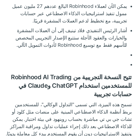
يمكن الآن لعملاء Robinhood البالغ عددهم 27 مليون عميل
ممول تنفيذ استراتيجيات الذكاء الاصطناعي عبر حسابات
تجريبية، مع تخطيط لدعم العملات المشفرة قريبًا.
أشار الرئيس التنفيذي فلاد تينيف إلى أن العملات المشفرة
والخيارات والعقود الآجلة ستتبع الإصدار التجريبي المخصص
للأسهم فقط مع توسيع Robinhood لأدوات التمويل الآلي.
تتيح النسخة التجريبية من Robinhood AI Trading
للمستخدمين استخدام ChatGPT وClaude في
حسابات تجريبية
تسمح هذه الميزة، التي تسمى "التداول الوكالي"، للمستخدمين
بربط أنظمة الذكاء الاصطناعي المبنية على منصات مثل كلود أو
تشات جي بي تي مباشرة بحساب روبنهود في بيئة اختبار. يمكن
للذكاء الاصطناعي بعد ذلك إجراء عمليات تداول ومراقبة المراكز
وتنفيذ الاستراتيجيات دون أن يقوم المستخدم ببدء كل معاملة يدويًا.