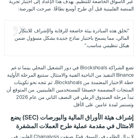
عبر الأسواق الخاضعة للتنظيم. يهدف هذا الإعداد إلى اختبار تجربة
المنصة الفلبينية قبل أي طرح أوسع نطاقًا. صرحت البورصة:
"تخلق هذه المبادرة بيئة خاضعة للرقابة والإشراف للابتكار
المالي، مما يسمح باختبار نماذج جديدة بشكل مسؤول ضمن
هيكل تنظيمي مناسب."
تضع الشراكة Blockshoals في دور التشغيل المحلي بينما تدعم
Binance التنفيذ من الناحية الفنية والامتثال. ستتبع المرحلة الأولية
خطة الاختبار المعتمدة من Blockshoals، ثم تتجه نحو تكوينات
المنتجات المصممة خصيصًا للمستخدمين الفلبينيين. من المتوقع أن
تبدأ مرحلة الصندوق الرملي في النصف الثاني من عام 2026
وتستمر لمدة عامين على الأقل.
إشراف هيئة الأوراق المالية والبورصات (SEC) يضع
الامتثال في مقدمة عملية طرح العملات المشفرة
لا يزال الطلب في السوق قويًا. صنفت Chainalysis الفلبين في