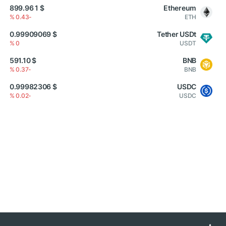
$ 1 899.96
Ethereum
-0.43 %
ETH
$ 0.99909069
Tether USDt
0 %
USDT
$ 591.10
BNB
-0.37 %
BNB
$ 0.99982306
USDC
-0.02 %
USDC