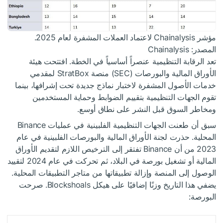
مؤشر Chainalysis لاعتماد العملات المشفرة لعام 2025.
المصدر: Chainalysis
تعد الرقابة التنظيمية عنصراً أساسياً في الخطة. افتتحت هيئة
الأوراق المالية والبورصات (SEC) منصة StratBox لمقدمي
خدمات الأصول المشفرة لاختبار نماذج جديدة تحت إشرافها، بينما
تقوم الجهات التنظيمية بتقييم الضوابط وحماية المستخدمين
ومخاطر السوق قبل النشر على نطاق أوسع.
سبق أن طعنت الجهات التنظيمية الفلبينية في عمليات Binance
المحلية. حذرت لجنة الأوراق المالية والبورصات الفلبينية في عام
2023 من أن Binance تفتقر إلى الترخيص اللازم لتقديم الأوراق
المالية أو تشغيل بورصة في البلاد، ثم تحركت في عام 2024 لتقييد
الوصول إلى المنصة وإزالة تطبيقاتها من متاجر التطبيقات المحلية.
يضفي هذا التاريخ وزنًا إضافيًا على هيكل Blockshoals. صرحت
البورصة: