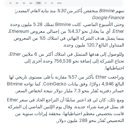
سهم Bitmine منخفض بأكثر من 30% منذ بداية العام. المصدر:
Google Finance
وحتى الأسبوع الماضي، كانت Bitmine تمتلك 5.28 مليون وحدة
Ether، أي ما يعادل نحو 4.37% من إجمالي معروض Ethereum،
بينما يتمثل هدف الشركة النهائي في امتلاك 5% من المعروض
المتداول البالغ 120.7 مليون وحدة.
وللوصول إلى هدفها المتمثل في امتلاك أكثر من 6 ملايين Ether،
تحتاج الشركة إلى إضافة نحو 756,538 وحدة أخرى إلى
احتياطياتها.
وتراجعت Ether بأكثر من 57% مقارنة بأعلى مستوى تاريخي لها
البالغ 4,946 دولارًا، وفق بيانات CoinGecko. كما تواجه Bitmine
خسائر دفترية تُقدّر بنحو 7.3 مليار دولار نتيجة انخفاض السعر.
ومع ذلك، كان لي قد اعتبر سابقًا أن التراجع الحاد في سعر Ether
قد يمثل فرصة شراء جديدة، وقال يوم الإثنين الماضي إن الشركة
قامت بتحصيص معظم احتياطياتها، محققة إيرادات سنوية من
التحصيص تُقدّر بنحو 289 مليون دولار.