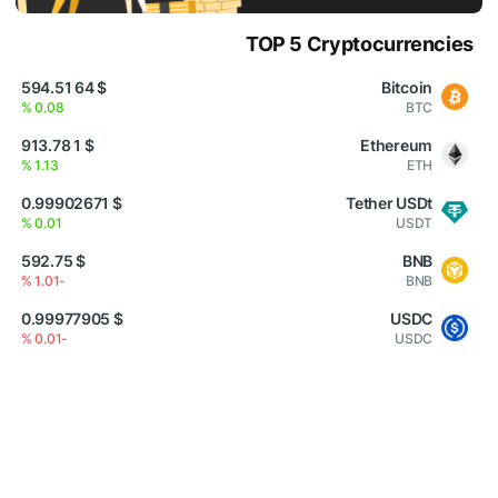
TOP 5 Cryptocurrencies
$ 64 594.51
Bitcoin
0.08 %
BTC
$ 1 913.78
Ethereum
1.13 %
ETH
$ 0.99902671
Tether USDt
0.01 %
USDT
$ 592.75
BNB
-1.01 %
BNB
$ 0.99977905
USDC
-0.01 %
USDC