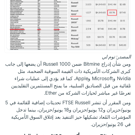
المصدر:
توم لي
ومن شأن إدراج Bitmine ضمن Russell 1000 أن يضعها إلى جانب
كبرى الشركات الأمريكية ذات القيمة السوقية الضخمة، مثل
Nvidia وMicrosoft وApple، كما قد يؤدي إلى عمليات شراء
تلقائية من قبل الصناديق السلبية، ما يمنح المستثمرين التقليديين
تعرضًا غير مباشر لحيازات الشركة من Ether.
ومن المقرر أن تنشر FTSE Russell تحديثات إضافية للقائمة في 5
يونيو/حزيران و12 يونيو/حزيران و18 يونيو/حزيران، بينما تدخل
المؤشرات المُعاد تشكيلها حيز التنفيذ بعد إغلاق السوق الأمريكية
في 26 يونيو/حزيران.