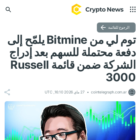
الرجوع للقائمة
توم لي من Bitmine يلمّح إلى
دفعة محتملة للسهم بعد إدراج
الشركة ضمن قائمة Russell
3000
cointelegraph.com.ar
27 ماي 2026 16:10, UTC