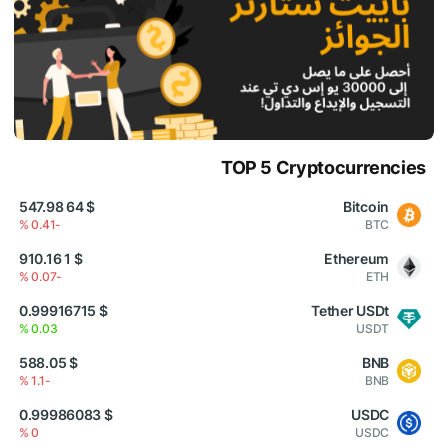
TOP 5 Cryptocurrencies
$ 64 547.98
Bitcoin
-0.41 %
BTC
$ 1 910.16
Ethereum
-0.07 %
ETH
$ 0.99916715
Tether USDt
0.03 %
USDT
$ 588.05
BNB
-1.1 %
BNB
$ 0.99986083
USDC
0 %
USDC