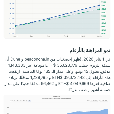
نمو المراهنة بالأرقام
في 1 يناير 2026، تُظهر إحصائيات من beaconcha.in و Dune أن
شبكة إيثريوم حملت 35,623,779
$ETH
مودعة عبر 1,143,333
مدقق. بحلول 15 يونيو، وعلى مدار الـ 165 يومًا الماضية، ارتفعت
هذه الأرقام إلى 39,673,448
$ETH
و 1,239,795 مدققًا، بزيادة
صافية قدرها 4,049,669
$ETH
و 96,462 مدققًا جديدًا على مدار
خمسة أشهر ونصف تقريبًا.