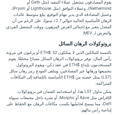
يقوم المصادقون بتشغيل عملاء التنفيذ (مثل Geth أو
Nethermind)، وعملاء التوافق (مثل Lighthouse أو Prysm)،
وعميل المصادقة الذي يدير مهام التوقيع. يبلغ متوسط عائدات
الرهان الأساسية الحالية حوالي 2.7٪ سنويًا، على الرغم من أن
المعدل يتغير مع إجمالي العرض المرهون، ووقت التشغيل الفردي،
والتعرض لـ MEV.
بروتوكولات الرهان السائل
بالنسبة للمالكين الذين لا يمتلكون 32
$ETH
أو يرغبون في مرونة
رأس المال، توفر بروتوكولات الرهان السائل مسارًا مختلفًا. يقوم
المستخدمون بإيداع
$ETH
في عقد ذكي، ويقوم البروتوكول
بتجميعها ورهانها عبر المصادقين، ويتلقى المودع رمز رهان سائل
(LST) يمثل حصته من
$ETH
الأساسية بالإضافة إلى المكافآت
المتراكمة.
يمكن تداول LST هذا، أو استخدامه كضمان في بروتوكولات
الإقراض مثل Aave أو Morpho، أو نشره داخل مجمعات سيولة
DeFi، مما يسمح لحامليها بكسب مكافآت الرهان مع الحفاظ على
إنتاجية رأس مالهم.