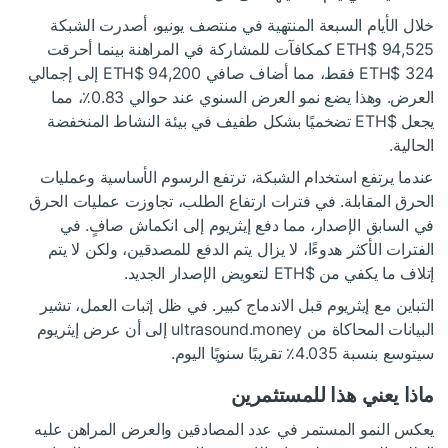
خلال الأيام السبعة المنتهية في منتصف يونيو، أصدرت الشبكة
94,525
$ETH
كمكافآت للمشاركة في المراهنة بينما أحرقت
324
$ETH
فقط، مما أضاف صافي 94,200
$ETH
إلى إجمالي
العرض. وهذا يضع نمو العرض السنوي عند حوالي 0.83٪، مما
يجعل
$ETH
تضخميًا بشكل طفيف في بيئة النشاط المنخفضة
الحالية.
عندما يرتفع استخدام الشبكة، ترتفع الرسوم الأساسية وعمليات
الحرق المقابلة. في فترات ارتفاع الطلب، تجاوزت عمليات الحرق
في السابق الإصدار، مما دفع إيثريوم إلى انكماش صافٍ. في
الفترات الأكثر هدوءًا، لا يزال يتم الدفع للمصدقين، ولكن لا يتم
إتلاف ما يكفي من
$ETH
لتعويض الإصدار الجديد.
التباين مع إيثريوم قبل الاندماج كبير. في ظل إثبات العمل، تشير
البيانات المحاكاة من ultrasound.money إلى أن عرض إيثريوم
سيتوسع بنسبة 4.035٪ تقريبًا سنويًا اليوم.
ماذا يعني هذا للمستثمرين
يعكس النمو المستمر في عدد المصادقين والعرض المراهن عليه