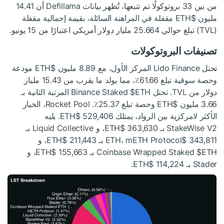
من بين 33 بروتوكولًا تم تتبعها، تُظهر بيانات Defillama أن 14.41
مليون
$ETH
مقفلة في المراهنة السائلة، بقيمة إجمالية مقفلة
(TVL) تبلغ حوالي 25.664 مليار دولار أمريكي اعتبارًا من 15 يونيو.
تصنيفات البروتوكولات
تحتل Lido Finance المركز الأول، مع 8.89 مليون
$ETH
مودعة
وحصة سوقية تبلغ 61.66٪، مما يولد ما يقرب من 15.43 مليار
دولار من TVL. تحتل Binance Staked
$ETH
المرتبة الثانية بـ
3.66 مليون
$ETH
وحصة تبلغ 25.37٪. Rocket Pool، الخيار
الأكثر لامركزية بين الرواد، يمتلك 529,406
$ETH
. يليه
StakeWise V2 بـ 363,630
$ETH
، و Liquid Collective بـ
343,811
$ETH
، mETH Protocol بـ 211,443
$ETH
، و
$ETH
Coinbase Wrapped Staked
بـ 155,663
$ETH
، و
Stader بـ 114,224
$ETH
.