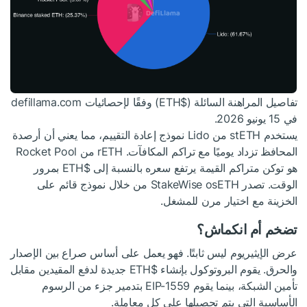
تفاصيل المراهنة السائلة (
$ETH
) وفقًا لإحصائيات defillama.com
في 15 يونيو 2026.
يستخدم stETH من Lido نموذج إعادة التقييم، مما يعني أن أرصدة
المحافظ تزداد يوميًا مع تراكم المكافآت. rETH من Rocket Pool
هو توكن متراكم القيمة يرتفع سعره بالنسبة إلى
$ETH
بمرور
الوقت. تصدر StakeWise osETH من خلال نموذج قائم على
الخزينة مع اختيار مرن للمشغل.
تضخم أم انكماش؟
عرض الإيثيريوم ليس ثابتًا. فهو يعمل على أساس صراع بين الإصدار
والحرق. يقوم البروتوكول بإنشاء
$ETH
جديدة لدفع المقيدين مقابل
تأمين الشبكة، بينما يقوم EIP-1559 بتدمير جزء من الرسوم
الأساسية التي يتم تحصيلها على كل معاملة.