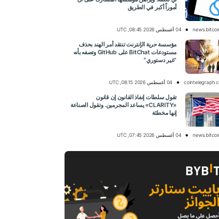
أموراً أكبر في الطريق
news.bitco
04 أغسطس 2026 08:45, UTC
مؤسسة حرية الإنترنت تنتقد أمر الهند بحذف
مستودعات BitChat على GitHub وتصفه بأنه
"غير دستوري"
cointelegraph.
04 أغسطس 2026 08:15, UTC
تقول سلطات إنفاذ القانون إن قانون
«CLARITY» يساعد المجرمين. وتقول الصناعة
إنها مخطئة
news.bitco
04 أغسطس 2026 07:45, UTC