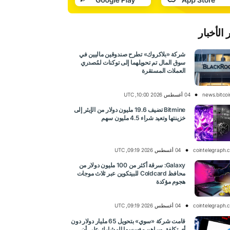
 الأخبار
شركة «بلاكروك» تطرح صندوقين ماليين في
سوق المال تم تحويلهما إلى توكنات لمُصدري
العملات المستقرة
news.bitco
04 أغسطس 2026 10:00, UTC
Bitmine تضيف 19.6 مليون دولار من الإيثر إلى
خزينتها وتعيد شراء 4.5 مليون سهم
cointelegraph.
04 أغسطس 2026 09:19, UTC
Galaxy: سرقة أكثر من 100 مليون دولار من
محافظ Coldcard للبيتكوين عبر ثلاث موجات
هجوم مؤكدة
cointelegraph.
04 أغسطس 2026 09:19, UTC
قامت شركة «سوي» بتحويل 65 مليار دولار دون
أي تكلفة. ويراهن مؤسسها المشارك على أن