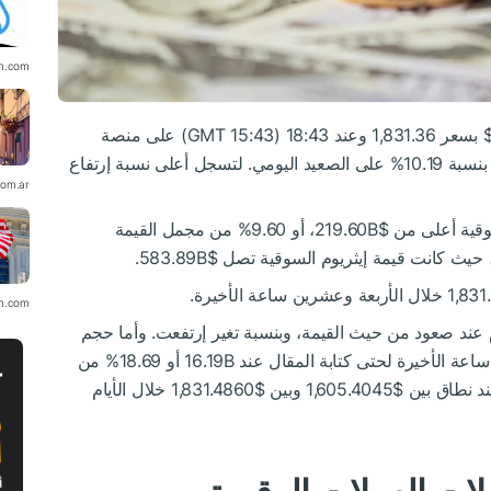
in.com
Investing.com - كانت إيثريوم تتداول ضمن زوج $ بسعر 1,831.36 وعند 18:43 (15:43 GMT) على منصة
Investing.com Index خلال الإثنين، حيث إرتفعت بنسبة 10.19% على الصعيد اليومي. لتسجل أعلى نسبة إرتفاع
com.ar
هذا التحرك نحو الأعلى دفع إيثريوم لتسجل قيمة سوقية أعلى من $219.60B، أو 9.60% من مجمل القيمة
 كانت قيمة إيثريوم السوقية تصل $583.89B.
in.com
وم عند صعود من حيث القيمة، وبنسبة تغير إرتفعت. وأما حجم
إيثريوم ضمن تداول زوج $ خلال الأربعة والعشرين ساعة الأخيرة لحتى كتابة المقال عند 16.19B أو 18.69% من
مجمل أحجام العملات الرقمية. كما وكان التداول عند نطاق بين $1,605.4045 وبين $1,831.4860 خلال الأيام