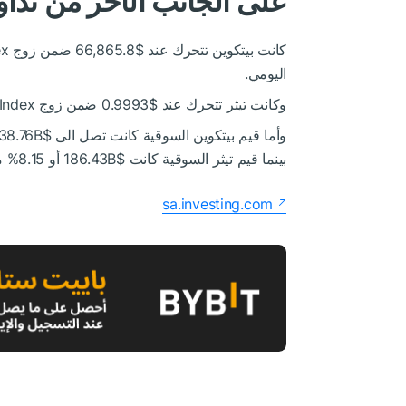
على الجانب الآخر من تداو
اليومي.
وكانت تيثر تتحرك عند $0.9993 ضمن زوج Investing.com Index، و ربح بنسبة 0.03%.
بينما قيم تيثر السوقية كانت $186.43B أو 8.15% من مجمل القيم السوقية للعملات الرقمية.
sa.investing.com