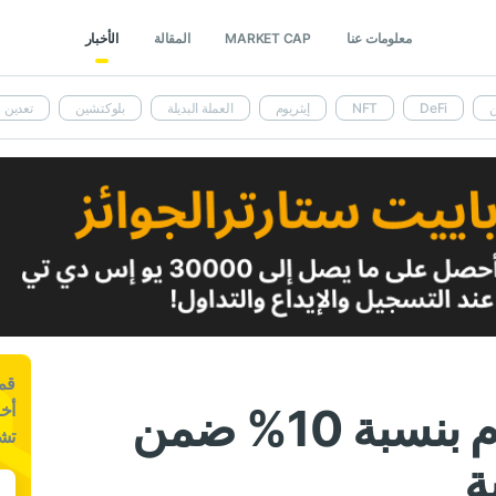
معلومات عنا
MARKET CAP
المقالة
الأخبار
ن
DeFi
NFT
إيثريوم
العملة البديلة
بلوكتشين
تعدين
قم 
صعدت عملة إيثريوم بنسبة 10% ضمن
أخب
تش
ة