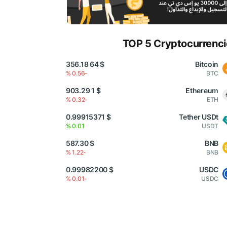
TOP 5 Cryptocurrenci
$ 64 356.18
Bitcoin
-0.56 %
BTC
$ 1 903.29
Ethereum
-0.32 %
ETH
$ 0.99915371
Tether USDt
0.01 %
USDT
$ 587.30
BNB
-1.22 %
BNB
$ 0.99982200
USDC
-0.01 %
USDC