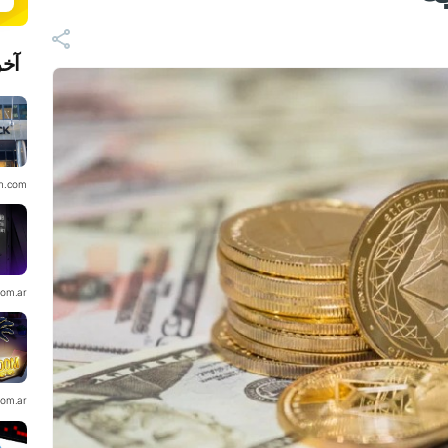
آخر
in.com
com.ar
com.ar