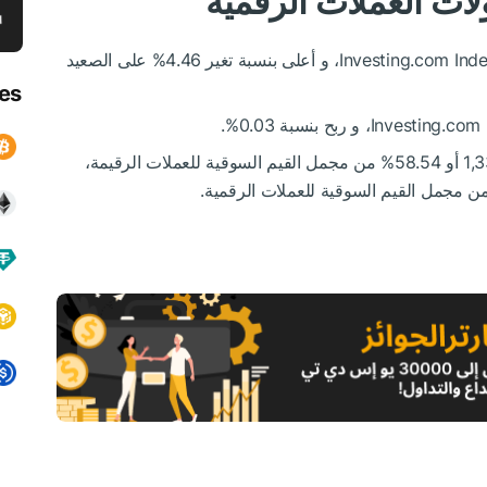
لات العملات الرقمية
كانت بيتكوين تتحرك عند $66,865.8 ضمن زوج Investing.com Index، و أعلى بنسبة تغير 4.46% على الصعيد
es
وأما قيم بيتكوين السوقية كانت تصل الى $1,338.76B أو 58.54% من مجمل القيم السوقية للعملات الرقيمة،