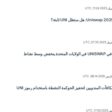
ترتيب متجر التطبيقات في UNISWAP في الولايات المتحدة ينخفض ​​وسط نشاط
فآت المندوبين لتحفيز الحوكمة النشطة باستخدام رموز UNI