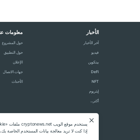
الأخبار
معلومات عنا
آخر الأخبار
حول المشروع
فيديو
حول التطبيق
بيتكوين
الإعلان
DeFi
جهات الاتصال
NFT
الأحداث
إيثريوم
أكثر...
يستخدم موقع الويب cryptonews.net ملفات «cookie» لتخصيص الخدمات وتحسين تجربة المستخدم للموقع.
إذا كنت لا تريد معالجة بيانات المستخدم الخاصة بك
© 2018 - 2026 Crypto News. عند استخدام المواد، يلزم الارتباط بـ cryptonews.net.