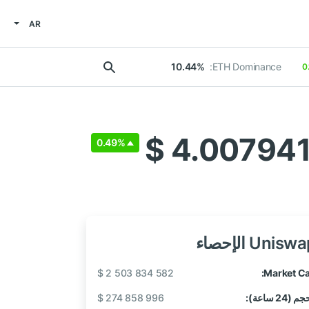
AR
10.44%
ETH Dominance:
0
$ 4.00794
0.49%
Unisw الإحصاء
$ 2 503 834 582
Market Ca
 (24 ساعة):
$ 274 858 996