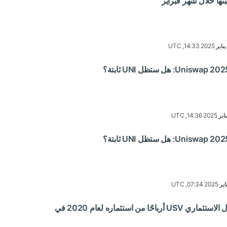
تها خلال شهر فبراير
حقق صندوق رأس المال الاستثماري USV أرباحًا من استثماره لعام 2020 في