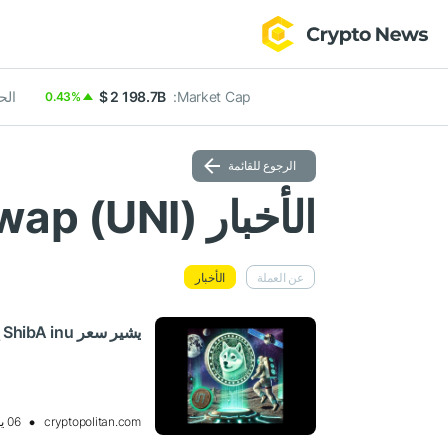
Market Cap:
$ 2 198.7B
الحجم 
0.43%
الرجوع للقائمة
الأخبار Uniswap (UNI)
عن العملة
الأخبار
يشير سعر ShibA inu إلى نمط الانعكاس: حان الوقت للتحميل على SHIB؟
cryptopolitan.com
06 يونيو 2025 10:15, UTC