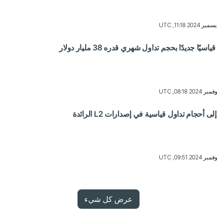
عرض كل شيء