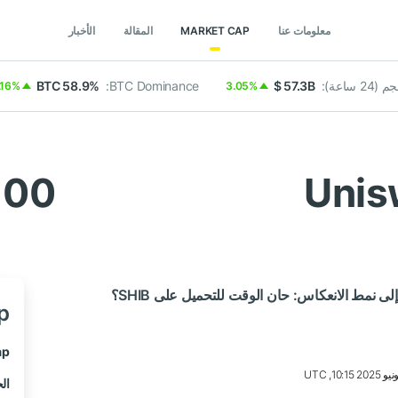
معلومات عنا
MARKET CAP
المقالة
الأخبار
(24 ساعة):
$ 57.3B
BTC Dominance:
BTC 58.9%
.16%
3.05%
100
ap
p:
الحجم