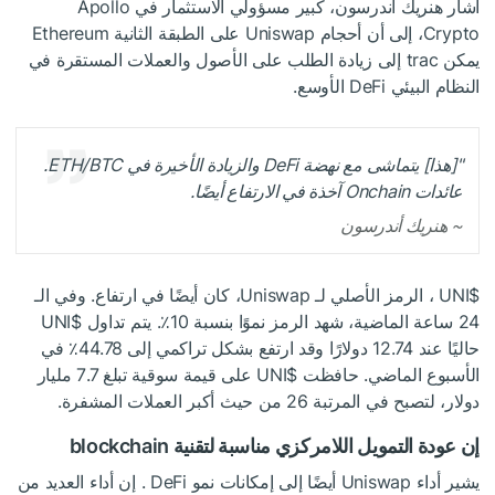
أشار هنريك أندرسون، كبير مسؤولي الاستثمار في Apollo
Crypto، إلى أن أحجام Uniswap على الطبقة الثانية Ethereum
يمكن trac إلى زيادة الطلب على الأصول والعملات المستقرة في
النظام البيئي DeFi الأوسع.
"[هذا] يتماشى مع نهضة DeFi والزيادة الأخيرة في ETH/BTC.
عائدات Onchain آخذة في الارتفاع أيضًا.
~
هنريك أندرسون
$UNI
، الرمز الأصلي لـ Uniswap، كان أيضًا في ارتفاع. وفي الـ
24 ساعة الماضية، شهد الرمز نموًا بنسبة 10٪. يتم تداول
$UNI
حاليًا عند 12.74 دولارًا وقد ارتفع بشكل تراكمي إلى 44.78٪ في
الأسبوع الماضي. حافظت
$UNI
على قيمة سوقية تبلغ 7.7 مليار
دولار، لتصبح في المرتبة 26 من حيث أكبر العملات المشفرة.
إن عودة التمويل اللامركزي مناسبة لتقنية blockchain
يشير أداء Uniswap أيضًا إلى إمكانات نمو DeFi . إن أداء العديد من