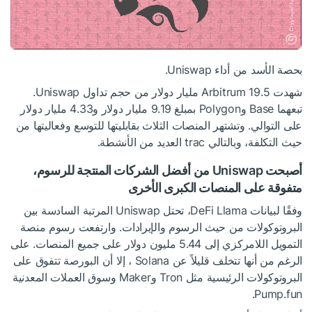
بحصة الأسد من أداء Uniswap.
شهدت Arbitrum 19.5
مليار
دولار
من حجم تداول Uniswap.
تبعهما Base وPolygon بمبلغ 9.19 مليار دولار و4.33 مليار دولار
على التوالي. وتشتهر المنصات الثلاث بقابليتها للتوسع وفعاليتها من
حيث التكلفة، وبالتالي trac العديد من الأنشطة.
أصبحت Uniswap من أفضل الشركات المنتجة للرسوم،
متفوقة على المنصات الكبرى الأخرى
وفقًا لبيانات DeFi Llama، تحتل Uniswap المرتبة السادسة بين
البروتوكولات من حيث الرسوم والإيرادات. وارتفعت رسوم منصة
التمويل اللامركزي إلى 5.44 مليون دولار على جميع المنصات. على
الرغم من أنها تتخلف قليلاً عن Solana ، إلا أن البورصة تتفوق على
البروتوكولات الرئيسية مثل Tron وMaker وسوق العملات المعدنية
Pump.fun.