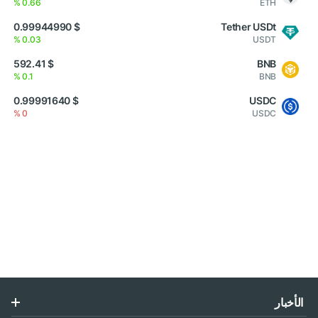
0.66 %
ETH
$ 0.99944990
Tether USDt
0.03 %
USDT
$ 592.41
BNB
0.1 %
BNB
$ 0.99991640
USDC
0 %
USDC
الأخبار