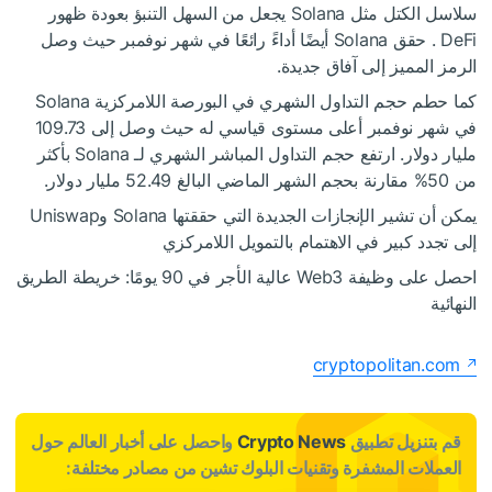
سلاسل الكتل مثل Solana يجعل من السهل التنبؤ بعودة ظهور
DeFi . حقق Solana أيضًا أداءً رائعًا في شهر نوفمبر حيث وصل
الرمز المميز إلى آفاق جديدة.
كما حطم حجم التداول الشهري في البورصة اللامركزية Solana
في شهر نوفمبر
أعلى مستوى قياسي
له
حيث وصل إلى 109.73
مليار دولار. ارتفع حجم التداول المباشر الشهري لـ Solana بأكثر
من 50% مقارنة بحجم الشهر الماضي البالغ 52.49 مليار دولار.
يمكن أن تشير الإنجازات الجديدة التي حققتها Solana وUniswap
إلى تجدد كبير في الاهتمام بالتمويل اللامركزي
احصل على وظيفة Web3 عالية الأجر في 90 يومًا: خريطة الطريق
النهائية
cryptopolitan.com
قم بتنزيل تطبيق
Crypto News
واحصل على أخبار العالم حول
العملات المشفرة وتقنيات البلوك تشين من مصادر مختلفة: