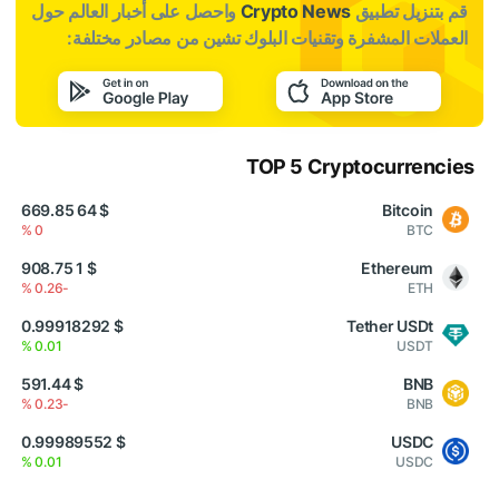
قم بتنزيل تطبيق
Crypto News
واحصل على أخبار العالم حول
العملات المشفرة وتقنيات البلوك تشين من مصادر مختلفة:
TOP 5 Cryptocurrencies
$ 64 669.85
Bitcoin
0 %
BTC
$ 1 908.75
Ethereum
-0.26 %
ETH
$ 0.99918292
Tether USDt
0.01 %
USDT
$ 591.44
BNB
-0.23 %
BNB
$ 0.99989552
USDC
0.01 %
USDC