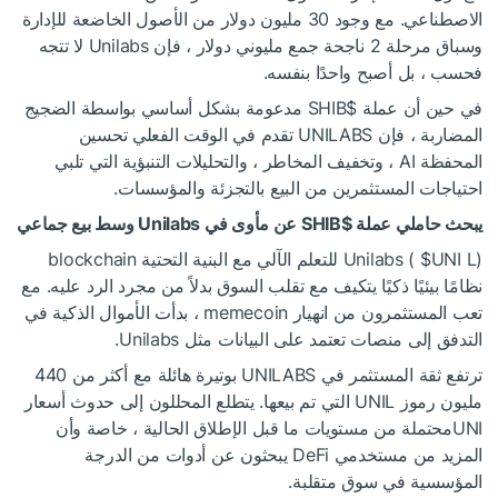
الاصطناعي. مع وجود 30 مليون دولار من الأصول الخاضعة للإدارة
وسباق مرحلة 2 ناجحة جمع مليوني دولار ، فإن Unilabs لا تتجه
فحسب ، بل أصبح واحدًا بنفسه.
في حين أن عملة
$SHIB
مدعومة بشكل أساسي بواسطة الضجيج
المضاربة ، فإن UNILABS تقدم في الوقت الفعلي تحسين
المحفظة AI ، وتخفيف المخاطر ، والتحليلات التنبؤية التي تلبي
احتياجات المستثمرين من البيع بالتجزئة والمؤسسات.
يبحث حاملي عملة
$SHIB
عن مأوى في Unilabs وسط بيع جماعي
$UNI
Unilabs (
L) للتعلم الآلي مع البنية التحتية blockchain
نظامًا بيئيًا ذكيًا يتكيف مع تقلب السوق بدلاً من مجرد الرد عليه. مع
تعب المستثمرون من انهيار memecoin ، بدأت الأموال الذكية في
التدفق إلى منصات تعتمد على البيانات مثل Unilabs.
ترتفع ثقة المستثمر في UNILABS بوتيرة هائلة مع أكثر من 440
مليون رموز UNIL التي تم بيعها. يتطلع المحللون إلى حدوث أسعار
UNIمحتملة من مستويات ما قبل الإطلاق الحالية ، خاصة وأن
المزيد من مستخدمي DeFi يبحثون عن أدوات من الدرجة
المؤسسية في سوق متقلبة.