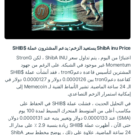
ShibA inu Price يستعيد الزخم: يدعم المشترون عملة
$SHIB
اعتبارًا من اليوم ، يتم تداول سعر ShibA INU ، لكن StronG
Momentum غير موجود في الشبكة. على الرغم من جهود
المشترين لتأسيس قاعدة دعمtronG ، فقد أنشأت عملة
$SHIB
كقاعدة دعمtronG بين 0.0000126 دولار و 0.0000127 دولار في
الـ 24 ساعة الماضية. تشير الأنماط الفنية لـ Memecoin إلى
إمكانية استمرار الزخم التصاعدي.
في التحليل الحديث ، فشلت عملة
$SHIB
في الحفاظ على
مكاسب أعلى من المتوسط المتحرك البسيط لمدة 100 يوم
(SMA) عند 0.0000133 دولار وتغيير يديه عند 0.0000131 دولار.
حتى الآن ، أظهرت عملة
$SHIB
زيادة بنسبة 2.9 ٪ على مدار الـ
24 ساعة الماضية. علاوة على ذلك ، يوضح مخطط سعر ShibA