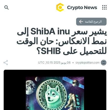
الرجوع للقائمة
يشير سعر ShibA inu إلى
نمط الانعكاس: حان الوقت
للتحميل على SHIB؟
cryptopolitan.com
06 يونيو 2025 10:15, UTC