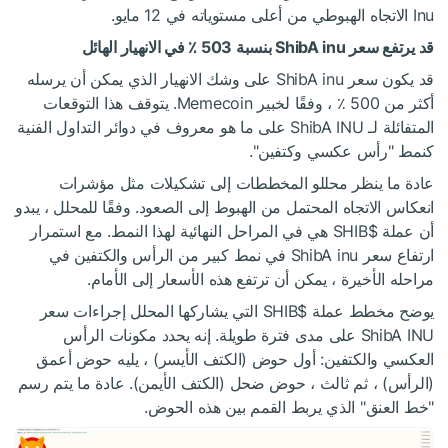
Inu الاتجاه الهبوطي من أعلى مستوياته في 12 مايو.
قد يرتفع سعر ShibA inu بنسبة 503 ٪ في الانهيار الهائل
قد يكون سعر ShibA inu على وشك الانهيار الذي يمكن أن يرسله
أكثر من 500 ٪ ، وفقًا لخبير Memecoin. يتوقف هذا التوقعات
المتفائلة لـ ShibA INU على ما هو معروف في دوائر التداول الفنية
كنمط "رأس عكسي وكتفين".
عادة ما ينظر محللو المخططات إلى تشكيلات مثل مؤشرات
انعكاس الاتجاه المحتمل من الهبوط إلى الصعود. وفقًا للمحلل ، يبدو
أن عملة
$SHIB
هي في المراحل النهائية لهذا النمط. مع استمرار
ارتفاع سعر ShibA inu في نمط كبير من الرأس والكتفين في
مراحله الأخيرة ، يمكن أن ترتفع هذه الأسعار إلى الأمام.
يوضح مخطط عملة
$SHIB
التي يشاركها المحلل إجراءات سعر
ShibA INU على مدى فترة طويلة. إنه يحدد مكونات الرأس
العكسي والكتفين: أول حوض (الكتف الأيسر) ، يليه حوض أعمق
(الرأس) ، ثم ثالث ، حوض ضحل (الكتف الأيمن). عادة ما يتم رسم
"خط العنق" الذي يربط القمم بين هذه الحوض.