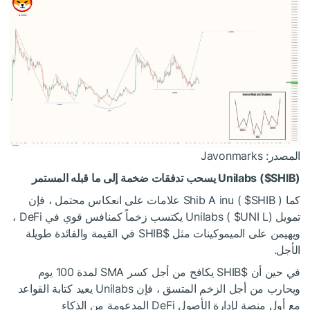
المصدر: Javonmarks
) يسحب تدفقات ضخمة إلى ما قبله المستمر
$SHIB
Unilabs (
كما Shib A inu (
$SHIB
) علامات على انعكاس محتمل ، فإن
تمويل Unilabs (
$UNI
L) يكتسب زخماً كمنافس قوي في DeFi ،
ويهيمن على الميموكينات مثل
$SHIB
في القيمة والفائدة طويلة
الأجل.
في حين أن
$SHIB
يكافح من أجل كسر SMA لمدة 100 يوم
ويحارب من أجل الزخم المتسق ، فإن Unilabs يعيد كتابة القواعد
مع أول منصة لإدارة الأصول DeFi المدعومة من الذكاء