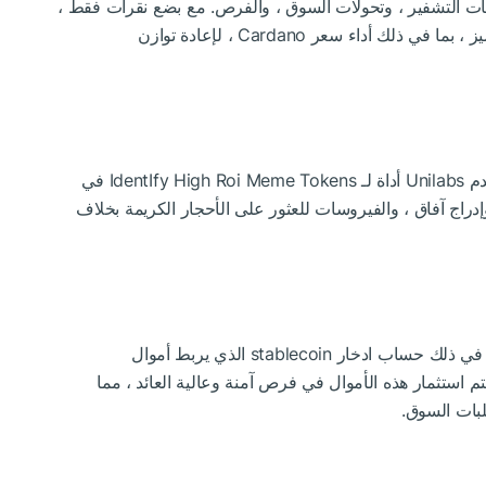
اهات التشفير ، وتحولات السوق ، والفرص. مع بضع نقرات فقط ،
يمكن للمستخدمين مراقبة حركات سعر الرمز المميز ، بما في ذلك أداء سعر Cardano ، لإعادة توازن
إدراكًا للشعور المتزايد المحيط بـ Memecoins ، يقدم Unilabs أداة لـ IdentIfy High Roi Meme Tokens في
كر. هذا أناdentمقاييس السيولة tracks ، وإدراج آفاق ، والفيروسات للعثور على الأحجار الكريمة بخلاف
يوفر Unilabs العديد من فرص الدخل السلبي ، بما في ذلك حساب ادخار stablecoin الذي يربط أموال
تخدمين بـ StableCoins مثل USDT و DAI. يتم استثمار هذه الأموال في فرص آمنة وعالية العائد ، مما
بات السوق.