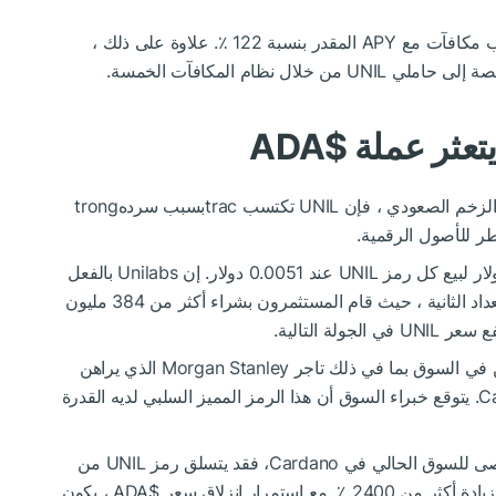
يمكن لحاملي UNIL أن يشاركوا في رموزهم لكسب مكافآت مع APY المقدر بنسبة 122 ٪. علاوة على ذلك ،
 يتعثر عملة
$ADA
في حين أن سعر Cardano قد كافح للحفاظ على الزخم الصعودي ، فإن UNIL تكتسب tracبسبب سردهtrong
ر للأصول الرقمية.
جمع ICO المستمر للمشروع أكثر من 1.8 مليون دولار لبيع كل رمز UNIL عند 0.0051 دولار. إن Unilabs بالفعل
في منتصف الطريق من خلال مرحلة ما قبل الاستعداد الثانية ، حيث قام المستثمرون بشراء أكثر من 384 مليون
تواصل Unilabs جذب اهتمامtronG من المشاركين في السوق بما في ذلك تاجر Morgan Stanley الذي يراهن
على 750،000 دولار على رمز UNIL على Cardano. يتوقع خبراء السوق أن هذا الرمز المميز السلبي لديه القدرة
إذا وصلت UNILABS إلى 10 ٪ فقط من الحد الأقصى للسوق الحالي في Cardano، فقد يتسلق رمز UNIL من
$ADA
، يكون