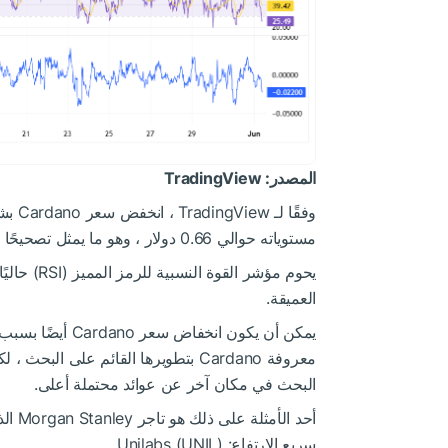
المصدر: TradingView
مستوياته حوالي 0.66 دولار ، وهو ما يمثل تصحيحًا هبوطيًا كبيرًا.
يحوم مؤشر القوة النسبية للرمز المميز (RSI) حاليًا حوالي 25.49 ، مما يشير إلى أن عملة
العميقة.
يمكن أن يكون انخفاض سعر Cardano أيضًا بسبب التحول في المشاعر بين حاملي
معروفة Cardano بتطويرها القائم على 
البحث في مكان آخر عن عوائد محتملة أعلى.
أحد الأمثلة على ذلك هو تاجر Morgan Stanley الذي نقل مؤخرًا 750،000 دولار عن عملة
سريع الارتفاع: Unilabs (UNIL).