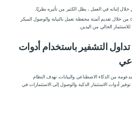
Unilabs ، من ناحية أخرى ، إعادة استثمارdefiNES من خلال تقديم أتمتة محفظة تعمل بالنيابة والوصول المبكر
للاستثمار الخالي من اليدين.
Un): تبسيط تداول التشفير باستخدام أدوات
اعي
قدم فائدة حقيقية مدعومة من الذكاء الاصطناعي والبيانات. تهدف النظام
وفير أدوات الاستثمار الذكية والوصول إلى الاستثمارات في