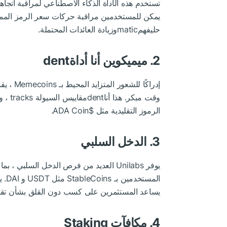
تستخدم هذه الأداة الذكاء الاصطناعي لمراقبة اتج
حليفهمmaticوزيادة العائدات المحتملة.
2. ميميكوين أنا أداةdent
وقت مب
الرموز التقليدية مثل
$ADA
Coin.
3. الدخل السلبي
المس
يساعد المستثمرين على كسب دون القلق بشأن تقل
4. مكافآت Staking