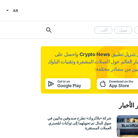
AR
تمويل
أكثر...
بتنزيل تطبيق
Crypto News
واحصل على
ار العالم حول العملات المشفرة وتقنيات البلوك
ين من مصادر مختلفة:
 الأخبار
شركة «بلاكروك» تطرح صندوقين ماليين في
سوق المال تم تحويلهما إلى توكنات لمُصدري
العملات المستقرة