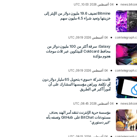
news.bitco
04 أغسطس 2026 10:00, UTC
Bitmine تضيف 19.6 مليون دولار من الإيثر إلى
خزينتها وتعيد شراء 4.5 مليون سهم
cointelegraph.
04 أغسطس 2026 09:19, UTC
Galaxy: سرقة أكثر من 100 مليون دولار من
محافظ Coldcard للبيتكوين عبر ثلاث موجات
هجوم مؤكدة
cointelegraph.
04 أغسطس 2026 09:19, UTC
قامت شركة «سوي» بتحويل 65 مليار دولار دون
أي تكلفة. ويراهن مؤسسها المشارك على أن
أموراً أكبر في الطريق
news.bitco
04 أغسطس 2026 08:45, UTC
مؤسسة حرية الإنترنت تنتقد أمر الهند بحذف
مستودعات BitChat على GitHub وتصفه بأنه
"غير دستوري"
cointelegraph.
04 أغسطس 2026 08:15, UTC