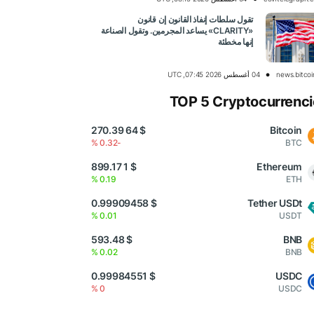
تقول سلطات إنفاذ القانون إن قانون
«CLARITY» يساعد المجرمين. وتقول الصناعة
إنها مخطئة
news.bitco
04 أغسطس 2026 07:45, UTC
TOP 5 Cryptocurrenci
$ 64 270.39
Bitcoin
-0.32 %
BTC
$ 1 899.17
Ethereum
0.19 %
ETH
$ 0.99909458
Tether USDt
0.01 %
USDT
$ 593.48
BNB
0.02 %
BNB
$ 0.99984551
USDC
0 %
USDC