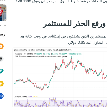
L). مع انتقال الاهتمام نحو الرمز المميز السلبي الصاعد ، يعتقد خبراء السوق أنه يمكن أن يفوق Cardano
in.com
es
ال الشهر الماضي المستثمرين الذين يشككون في إمكاناته. في وقت كتابة هذا