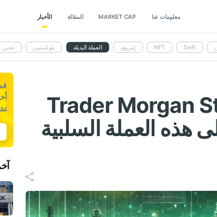
معلومات عنا
MARKET CAP
المقالة
الأخبار
ن
DeFi
NFT
إيثريوم
العملة البديلة
بلوكتشين
تعدين
قم 
هن Trader Morgan Stanley
أخب
تش
لار على هذه العملة السلبية
آخر