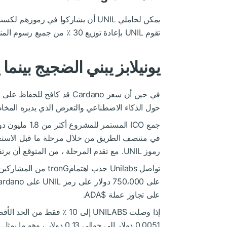
تقوم UNIL بإعادة توزيع 30 ٪ من جميع رسوم المنصة إلى حاملي UNIL من خلال نظام المكافآت الخمسة.
يونيلابز يبني الضجيج بينما
حول الذكاء الاصطناعي والتعرض الذي يديره المخاط
رموز UNIL. مع تقدم المرحلة ، من المتوقع أن يرتفع سعر UNIL في الجولة التالية.
على تجاوز عملة
$ADA
.
0.0051 دولار إلى حوالي 0.13 دولار ، وهو ما يمثل زيادة أكثر من 2400 ٪. مع استمرار انزلاق سعر