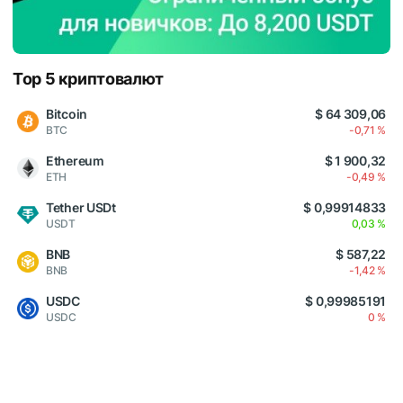
Top 5 криптовалют
Bitcoin
$ 64 309,06
BTC
-0,71 %
Ethereum
$ 1 900,32
ETH
-0,49 %
Tether USDt
$ 0,99914833
USDT
0,03 %
BNB
$ 587,22
BNB
-1,42 %
USDC
$ 0,99985191
USDC
0 %