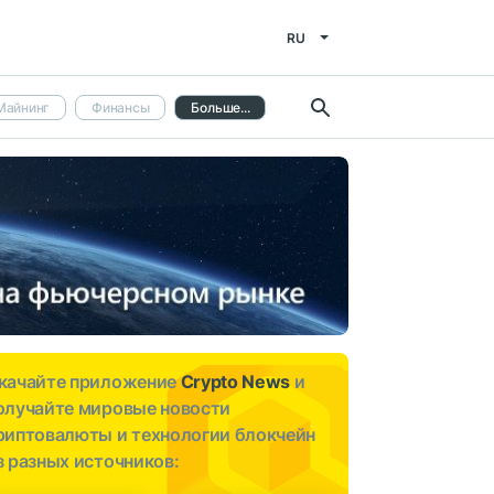
RU
Майнинг
Финансы
Больше...
качайте приложение
Crypto News
и
олучайте мировые новости
риптовалюты и технологии блокчейн
з разных источников: