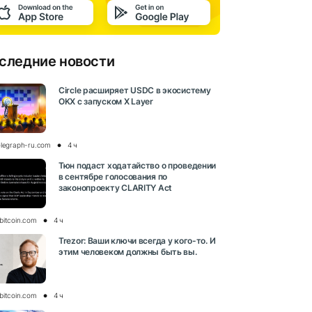
следние новости
Circle расширяет USDC в экосистему
OKX с запуском X Layer
elegraph-ru.com
4 ч
Тюн подаст ходатайство о проведении
в сентябре голосования по
законопроекту CLARITY Act
bitcoin.com
4 ч
Trezor: Ваши ключи всегда у кого-то. И
этим человеком должны быть вы.
bitcoin.com
4 ч