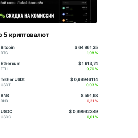
p 5 криптовалют
Bitcoin
$ 64 961,35
BTC
1,08 %
Ethereum
$ 1 913,74
ETH
0,76 %
Tether USDt
$ 0,99946114
USDT
0,03 %
BNB
$ 591,68
BNB
-0,31 %
USDC
$ 0,99992349
USDC
0,01 %