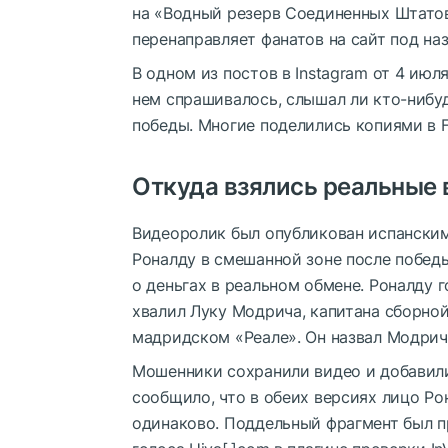
на «Водный резерв Соединенных Штатов
перенаправляет фанатов на сайт под назв
В одном из постов в Instagram от 4 июл
нем спрашивалось, слышал ли кто-нибуд
победы. Многие поделились копиями в Fa
Откуда взялись реальные
Видеоролик был опубликован испанским
Роналду в смешанной зоне после победы
о деньгах в реальном обмене. Роналду 
хвалил Луку Модрича, капитана сборно
мадридском «Реале». Он назвал Модрич
Мошенники сохранили видео и добавили
сообщило, что в обеих версиях лицо Р
одинаково. Поддельный фрагмент был 