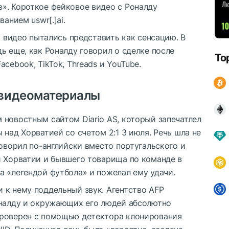
». Короткое фейковое видео с Роналду
анием uswr[.]ai.
я видео пытались представить как сенсацию. В
ь еще, как Роналду говорил о сделке после
To
cebook, TikTok, Threads и YouTube.
 видеоматериалы
 новостным сайтом Diario AS, который запечатлел
 над Хорватией со счетом 2:1 3 июля. Речь шла не
говорил по-английски вместо португальского и
й Хорватии и бывшего товарища по команде в
а «легендой футбола» и пожелал ему удачи.
 к нему поддельный звук. Агентство AFP
оналду и окружающих его людей абсолютно
проверен с помощью детектора клонирования