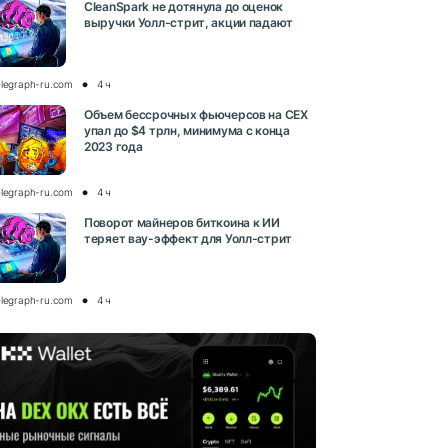
CleanSpark не дотянула до оценок
выручки Уолл-стрит, акции падают
elegraph-ru.com
4 ч
Объем бессрочных фьючерсов на CEX
упал до $4 трлн, минимума с конца
2023 года
elegraph-ru.com
4 ч
Поворот майнеров биткоина к ИИ
теряет вау-эффект для Уолл-стрит
elegraph-ru.com
4 ч