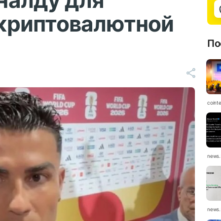
налду для
криптовалютной
По
coint
news.
news.