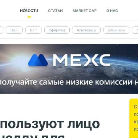
НОВОСТИ
СТАТЬИ
MARKET CAP
О НАС
DeFi
NFT
Эфириум
Альткоины
Блокчейн
С
п
пользуют лицо
к
и