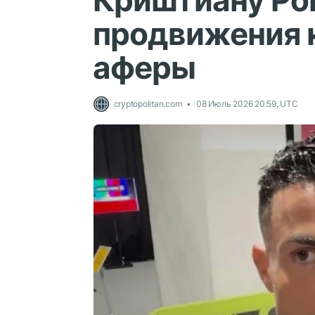
Криштиану Ро
продвижения 
аферы
cryptopolitan.com
08 Июль 2026 20:59, UTC