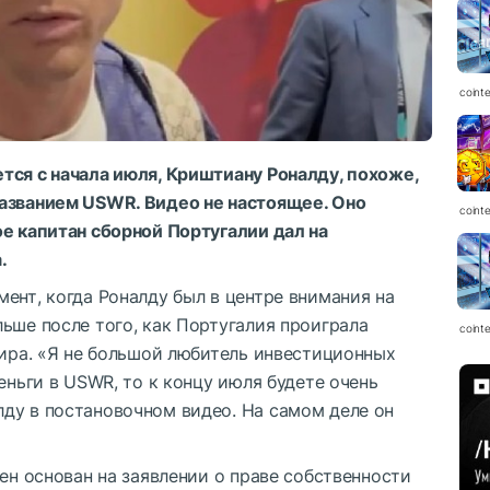
coint
тся с начала июля, Криштиану Роналду, похоже,
названием USWR. Видео не настоящее. Оно
coint
ое капитан сборной Португалии дал на
.
ент, когда Роналду был в центре внимания на
ьше после того, как Португалия проиграла
coint
нира. «Я не большой любитель инвестиционных
еньги в USWR, то к концу июля будете очень
ду в постановочном видео. На самом деле он
кен основан на заявлении о праве собственности