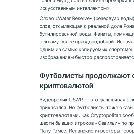
голоса Hiya[.]com в плагине проверки I
искусственным интеллектом»
Слово «Water Reserve» (резервуар воды)
слов, отсылающая к реальной доле Ронал
бутилированной воды. Фанаты, помнящие
рекламу более правдоподобной. Источн
одним из самых копируемых спортсмено
изображением быстро распространяетс
Футболисты продолжают о
криптовалютой
Видеоролик USWR — это фальшивая рекл
прикасался. Но футболисты тоже оказы
криптовалютами. Как Cryptopolitan сооб
шести бывших игроков «Севильи» по про
Папу Гомес. Испанские инвесторы говор