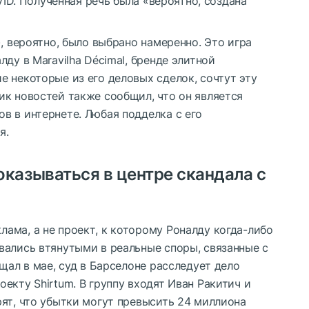
nVID. Полученная речь была «вероятно, создана
, вероятно, было выбрано намеренно. Это игра
ду в Maravilha Décimal, бренде элитной
 некоторые из его деловых сделок, сочтут эту
ик новостей также сообщил, что он является
в в интернете. Любая подделка с его
я.
казываться в центре скандала с
ама, а не проект, к которому Роналду когда-либо
вались втянутыми в реальные споры, связанные с
щал в мае, суд в Барселоне расследует дело
екту Shirtum. В группу входят Иван Ракитич и
ят, что убытки могут превысить 24 миллиона