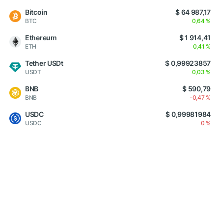
Bitcoin
$ 64 987,17
BTC
0,64 %
Ethereum
$ 1 914,41
ETH
0,41 %
Tether USDt
$ 0,99923857
USDT
0,03 %
BNB
$ 590,79
BNB
-0,47 %
USDC
$ 0,99981984
USDC
0 %