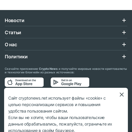
Новости
Статьи
О нас
Политики
Скачайте приложение
Crypto News
и получайте мировые новости криптовалюты
и технологии блокчейн из разных источников:
Подписывайтесь на нас в социальных сетях:
Сайт cryptonews.net использует файлы «cookie» с
целью персонализации сервисов и повышения
удобства пользования сайтом.
Если вы не хотите, чтобы ваши пользовательские
данные обрабатывались, пожалуйста, ограничьте их
© 2018 - 2026 Crypto News. При использовании материалов ссылка на
использование в своём браузере.
cryptonews.net обязательна.