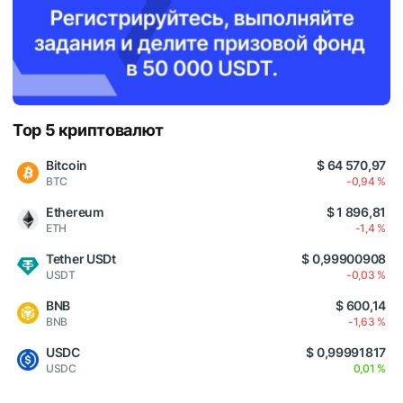
Top 5 криптовалют
Bitcoin
$ 64 570,97
BTC
-0,94 %
Ethereum
$ 1 896,81
ETH
-1,4 %
Tether USDt
$ 0,99900908
USDT
-0,03 %
BNB
$ 600,14
BNB
-1,63 %
USDC
$ 0,99991817
USDC
0,01 %