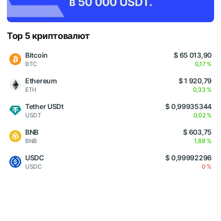
Top 5 криптовалют
Bitcoin
$ 65 013,90
BTC
0,17 %
Ethereum
$ 1 920,79
ETH
0,33 %
Tether USDt
$ 0,99935344
USDT
0,02 %
BNB
$ 603,75
BNB
1,88 %
USDC
$ 0,99992296
USDC
0 %