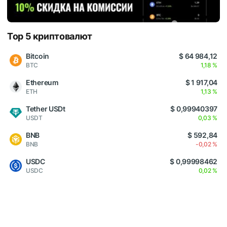
Top 5 криптовалют
Bitcoin
$ 64 984,12
BTC
1,18 %
Ethereum
$ 1 917,04
ETH
1,13 %
Tether USDt
$ 0,99940397
USDT
0,03 %
BNB
$ 592,84
BNB
-0,02 %
USDC
$ 0,99998462
USDC
0,02 %