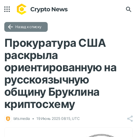
Назад к списку
Прокуратура США
раскрыла
ориентированную на
русскоязычную
общину Бруклина
криптосхему
bits.media
19 Июнь 2025 08:15, UTC