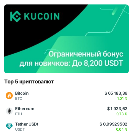
Top 5 криптовалют
Bitcoin
$ 65 183,36
BTC
1,01 %
Ethereum
$ 1 923,62
ETH
0,73 %
Tether USDt
$ 0,99929502
USDT
0,04 %