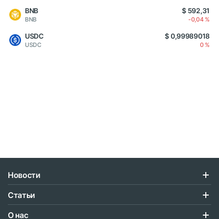
BNB
$ 592,31
BNB
-0,04 %
USDC
$ 0,99989018
USDC
0 %
Новости
Статьи
О нас