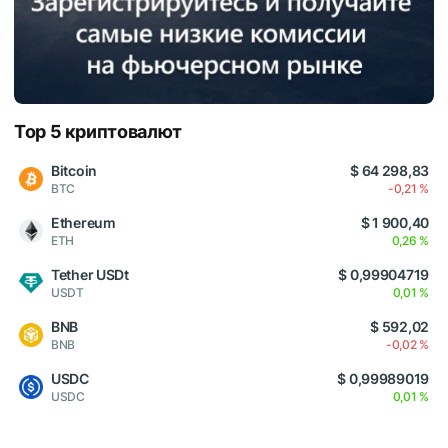
Top 5 криптовалют
Bitcoin
$ 64 298,83
BTC
-0,21 %
Ethereum
$ 1 900,40
ETH
0,26 %
Tether USDt
$ 0,99904719
USDT
0,01 %
BNB
$ 592,02
BNB
-0,02 %
USDC
$ 0,99989019
USDC
0,01 %