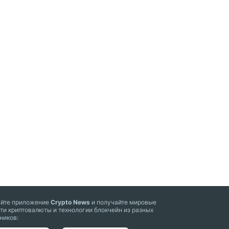
айте приложение
Crypto News
и получайте мировые
ти криптовалюты и технологии блокчейн из разных
ников: