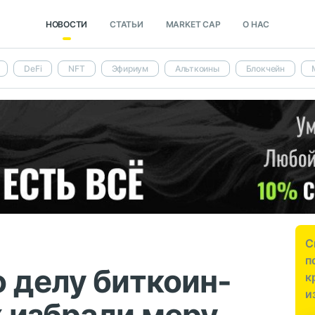
НОВОСТИ
СТАТЬИ
MARKET CAP
О НАС
DeFi
NFT
Эфириум
Альткоины
Блокчейн
С
п
 делу биткоин-
к
и