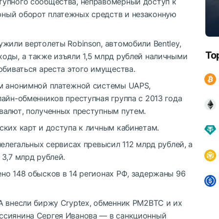
тупного сообщества, неправомерный доступ к
ный оборот платежных средств и незаконную
жили вертолеты Robinson, автомобили Bentley,
To
егоходы, а также изъяли 1,5 млрд рублей наличными
обиваться ареста этого имущества.
ом анонимной платежной системы UAPS,
айн-обменников преступная группа с 2013 года
валют, полученных преступным путем.
ских карт и доступа к личным кабинетам.
нелегальных сервисах превысил 112 млрд рублей, а
3,7 млрд рублей.
но 148 обысков в 14 регионах РФ, задержаны 96
А внесли биржу Cryptex, обменник PM2BTC и их
ссиянина Сергея Иванова — в санкционный