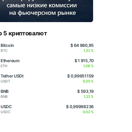
p 5 криптовалют
Bitcoin
$ 64 980,95
BTC
1,32 %
Ethereum
$ 1 915,70
ETH
1,08 %
Tether USDt
$ 0,99951159
USDT
0,05 %
BNB
$ 593,19
BNB
1,22 %
USDC
$ 0,99998236
USDC
0,02 %