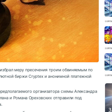
coint
coint
избрал меру пресечения троим обвиняемым по
coint
лютной биржи Cryptex и анонимной платежной
предполагаемого организатора схемы Александра
слана и Романа Ореховских отправили под
.