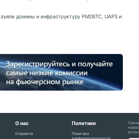
зъяли домены и инфраструктуру PM2BTC, UAPS и
О нас
Политики
Скач
новос
источ
О проекте
Политика
конфиденциальности