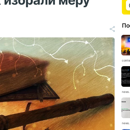
 избрали меру
По
coint
news.
news.