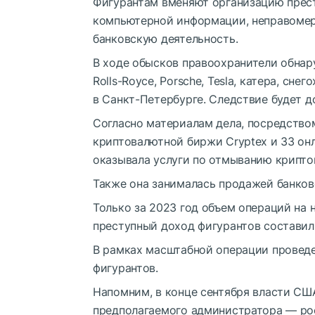
Фигурантам вменяют организацию прес
компьютерной информации, неправомер
банковскую деятельность.
В ходе обысков правоохранители обнару
Rolls-Royce, Porsche, Tesla, катера, сн
в Санкт-Петербурге. Следствие будет д
Согласно материалам дела, посредств
криптовалютной биржи Cryptex и 33 онл
оказывала услуги по отмыванию крипто
Также она занималась продажей банков
Только за 2023 год объем операций на 
преступный доход фигурантов составил 
В рамках масштабной операции проведе
фигурантов.
Напомним, в конце сентября власти СШ
предполагаемого администратора — ро