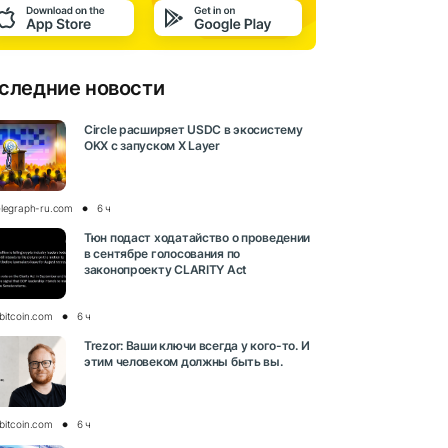
следние новости
Circle расширяет USDC в экосистему
OKX с запуском X Layer
elegraph-ru.com
6 ч
Тюн подаст ходатайство о проведении
в сентябре голосования по
законопроекту CLARITY Act
bitcoin.com
6 ч
Trezor: Ваши ключи всегда у кого-то. И
этим человеком должны быть вы.
bitcoin.com
6 ч