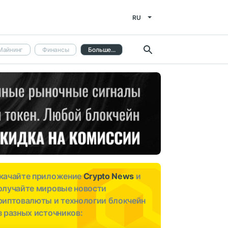
RU
Майнинг
Финансы
Больше...
качайте приложение
Crypto News
и
олучайте мировые новости
риптовалюты и технологии блокчейн
з разных источников: