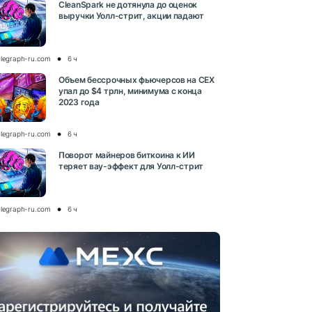
CleanSpark не дотянула до оценок
выручки Уолл-стрит, акции падают
elegraph-ru.com
6 ч
Объем бессрочных фьючерсов на CEX
упал до $4 трлн, минимума с конца
2023 года
elegraph-ru.com
6 ч
Поворот майнеров биткоина к ИИ
теряет вау-эффект для Уолл-стрит
elegraph-ru.com
6 ч