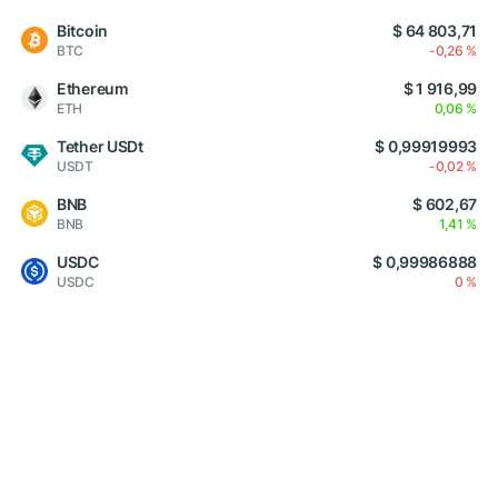
Bitcoin
$ 64 803,71
BTC
-0,26 %
Ethereum
$ 1 916,99
ETH
0,06 %
Tether USDt
$ 0,99919993
USDT
-0,02 %
BNB
$ 602,67
BNB
1,41 %
USDC
$ 0,99986888
USDC
0 %