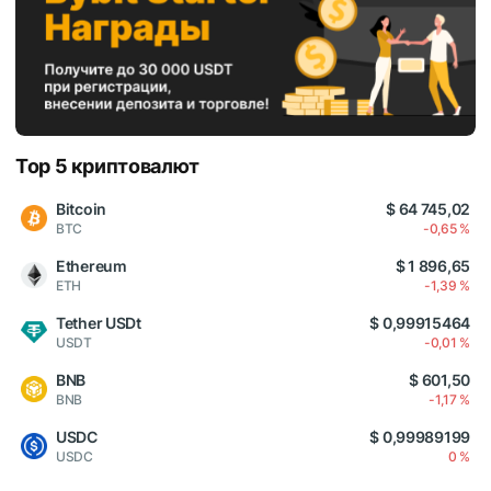
Top 5 криптовалют
Bitcoin
$ 64 745,02
BTC
-0,65 %
Ethereum
$ 1 896,65
ETH
-1,39 %
Tether USDt
$ 0,99915464
USDT
-0,01 %
BNB
$ 601,50
BNB
-1,17 %
USDC
$ 0,99989199
USDC
0 %