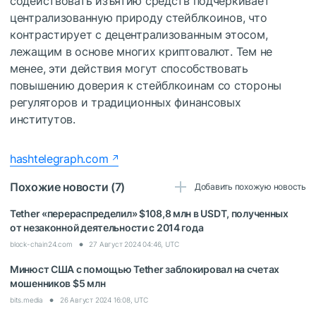
содействовать изъятию средств подчеркивает
централизованную природу стейблкоинов, что
контрастирует с децентрализованным этосом,
лежащим в основе многих криптовалют. Тем не
менее, эти действия могут способствовать
повышению доверия к стейблкоинам со стороны
регуляторов и традиционных финансовых
институтов.
hashtelegraph.com
Похожие новости (7)
Добавить похожую новость
Tether «перераспределил» $108,8 млн в USDT, полученных
от незаконной деятельности с 2014 года
block-chain24.com
27 Август 2024 04:46, UTC
Минюст США с помощью Tether заблокировал на счетах
мошенников $5 млн
bits.media
26 Август 2024 16:08, UTC