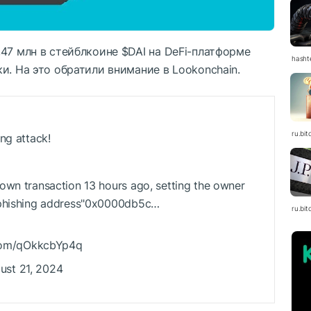
,47 млн в стейблкоине
$DAI
на DeFi-платформе
hasht
и. На это обратили внимание в Lookonchain.
ru.bit
ing attack!
own transaction 13 hours ago, setting the owner
 phishing address"0x0000db5c…
ru.bit
r.com/qOkkcbYp4q
ust 21, 2024