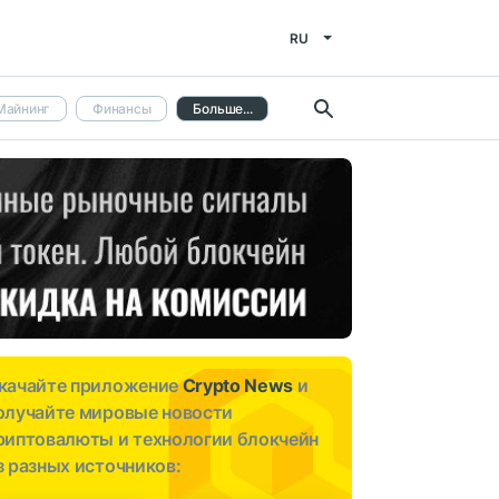
RU
Майнинг
Финансы
Больше...
качайте приложение
Crypto News
и
олучайте мировые новости
риптовалюты и технологии блокчейн
з разных источников: