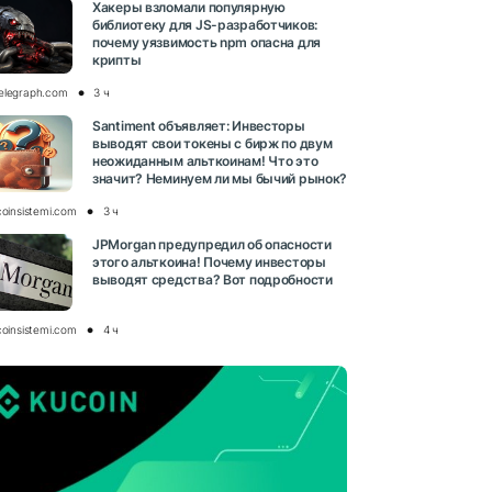
Хакеры взломали популярную
библиотеку для JS-разработчиков:
почему уязвимость npm опасна для
крипты
elegraph.com
3 ч
Santiment объявляет: Инвесторы
выводят свои токены с бирж по двум
неожиданным альткоинам! Что это
значит? Неминуем ли мы бычий рынок?
coinsistemi.com
3 ч
JPMorgan предупредил об опасности
этого альткоина! Почему инвесторы
выводят средства? Вот подробности
coinsistemi.com
4 ч