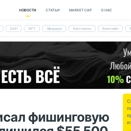
НОВОСТИ
СТАТЬИ
MARKET CAP
О НАС
DeFi
NFT
Эфириум
Альткоины
Блокчейн
С
п
исал фишинговую
к
и