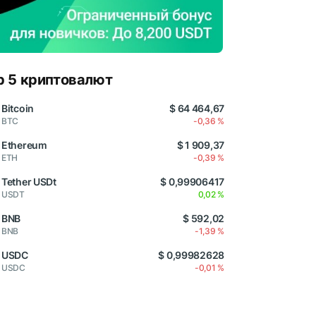
p 5 криптовалют
Bitcoin
$ 64 464,67
BTC
-0,36 %
Ethereum
$ 1 909,37
ETH
-0,39 %
Tether USDt
$ 0,99906417
USDT
0,02 %
BNB
$ 592,02
BNB
-1,39 %
USDC
$ 0,99982628
USDC
-0,01 %