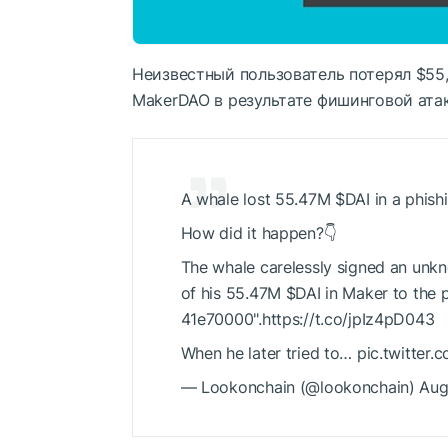
Неизвестный пользователь потерял $55
MakerDAO в результате фишинговой атак
A whale lost 55.47M
$DAI
in a phish
How did it happen?👇
The whale carelessly signed an unkn
of his 55.47M
$DAI
in Maker to the
41e70000".https://t.co/jpIz4pD043
When he later tried to… pic.twitte
— Lookonchain (@lookonchain) Aug