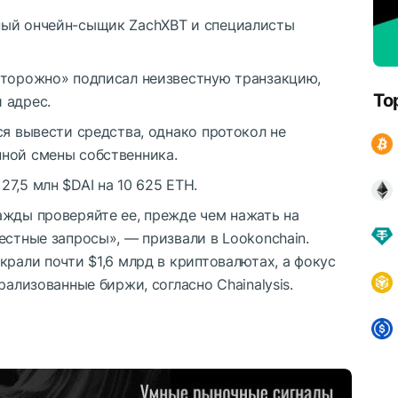
ный ончейн-сыщик ZachXBT и специалисты
сторожно» подписал неизвестную транзакцию,
To
 адрес.
ся вывести средства, однако протокол не
ной смены собственника.
 27,5 млн
$DAI
на 10 625 ETH.
ажды проверяйте ее, прежде чем нажать на
естные запросы», — призвали в Lookonchain.
крали почти $1,6 млрд в криптовалютах, а фокус
рализованные биржи, согласно Chainalysis.