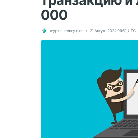
транзакцию и
000
cryptocurrency.tech
21 Август 2024 09:51, UTC