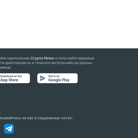
айте приложение
Crypto News
и получайте мировые
ти криптовалюты и технологии блокчейн из разных
ников:
сывайтесь на нас в социальных сетях: