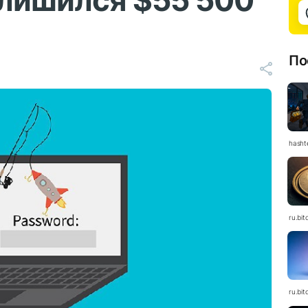
 лишился $55 500
По
hasht
ru.bit
ru.bit