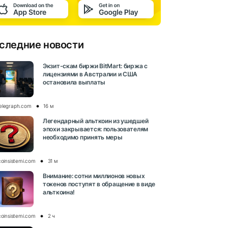
следние новости
Экзит-скам биржи BitMart: биржа с
лицензиями в Австралии и США
остановила выплаты
elegraph.com
16 м
Легендарный альткоин из ушедшей
эпохи закрывается: пользователям
необходимо принять меры
coinsistemi.com
31 м
Внимание: сотни миллионов новых
токенов поступят в обращение в виде
альткоина!
coinsistemi.com
2 ч