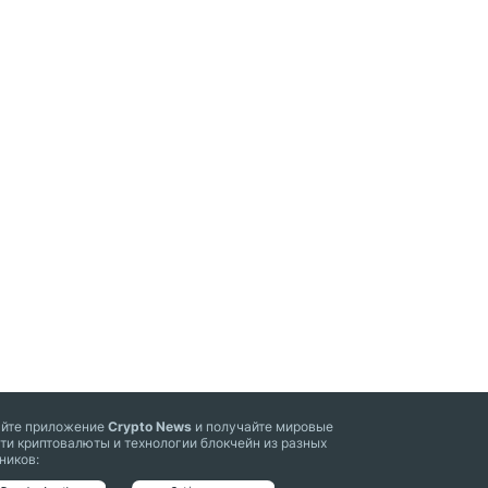
айте приложение
Crypto News
и получайте мировые
ти криптовалюты и технологии блокчейн из разных
ников: