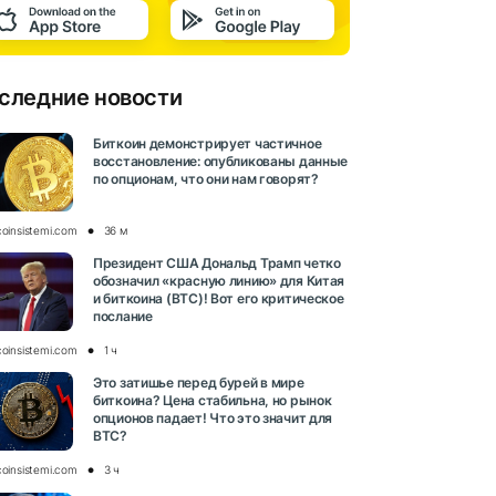
следние новости
Биткоин демонстрирует частичное
восстановление: опубликованы данные
по опционам, что они нам говорят?
coinsistemi.com
36 м
Президент США Дональд Трамп четко
обозначил «красную линию» для Китая
и биткоина (BTC)! Вот его критическое
послание
coinsistemi.com
1 ч
Это затишье перед бурей в мире
биткоина? Цена стабильна, но рынок
опционов падает! Что это значит для
BTC?
coinsistemi.com
3 ч