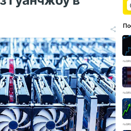
з Гуанчжоу в
По
ru.bit
ru.bit
ru.bit