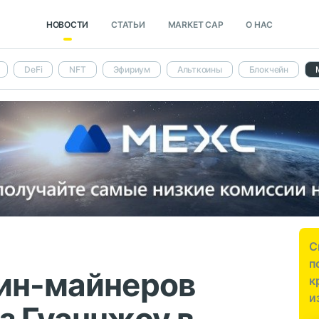
НОВОСТИ
СТАТЬИ
MARKET CAP
О НАС
DeFi
NFT
Эфириум
Альткоины
Блокчейн
С
п
оин-майнеров
к
и