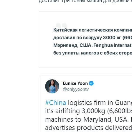
доставит три тонны машин для добычи 
Китайская логистическая компан
доставил по воздуху 3000 кг (6
Мэриленд, США. Fenghua Internat
без уплаты налогов с обеих сторо