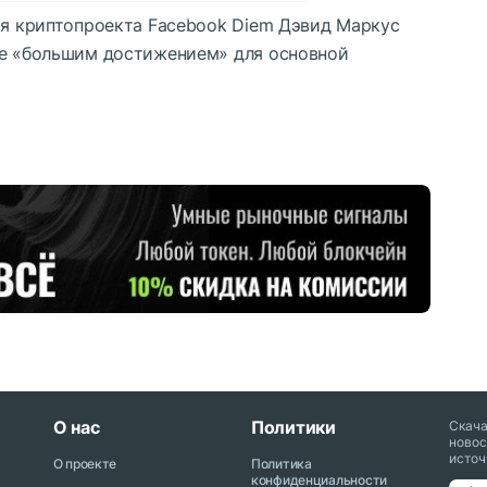
ния криптопроекта Facebook Diem Дэвид Маркус
ае «большим достижением» для основной
О нас
Политики
Скач
новос
источ
О проекте
Политика
конфиденциальности