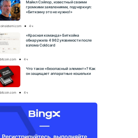
Майкл Сэйлор, известный своими
громкими заявлениями, подчеркнул:
«Биткоину это не нужно!»
coinsistemi.com
4 ч
«Красная команда» Биткойна
обнаружила 4 962 уязвимости после
взлома Coldcard
bitcoin.com
4 ч
Что такое «безопасный элемент»? Как
он защищает аппаратные кошельки
bitcoin.com
4 ч