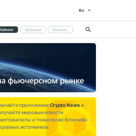
RU
Майнинг
Финансы
Больше...
качайте приложение
Crypto News
и
олучайте мировые новости
риптовалюты и технологии блокчейн
з разных источников: