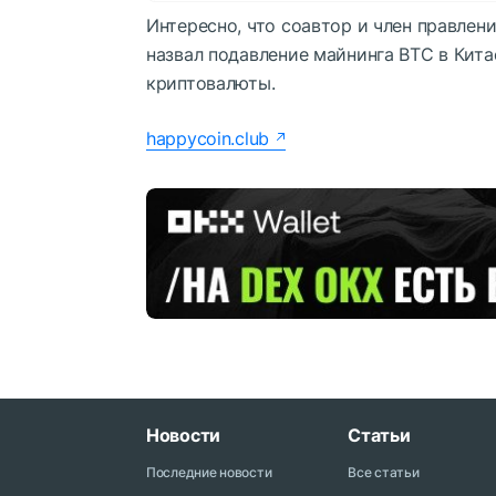
Интересно, что соавтор и член правле
назвал подавление майнинга BTC в Кит
криптовалюты.
happycoin.club
Новости
Статьи
Последние новости
Все статьи