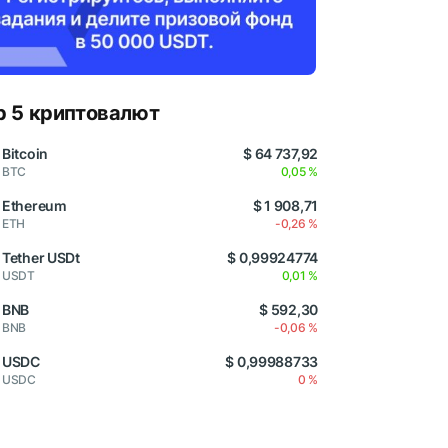
p 5 криптовалют
Bitcoin
$ 64 737,92
BTC
0,05 %
Ethereum
$ 1 908,71
ETH
-0,26 %
Tether USDt
$ 0,99924774
USDT
0,01 %
BNB
$ 592,30
BNB
-0,06 %
USDC
$ 0,99988733
USDC
0 %