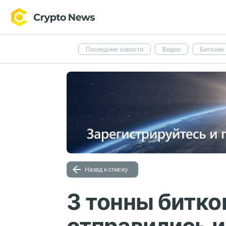
Последние новости
Видео
Биткоин
Назад к списку
3 тонны битк