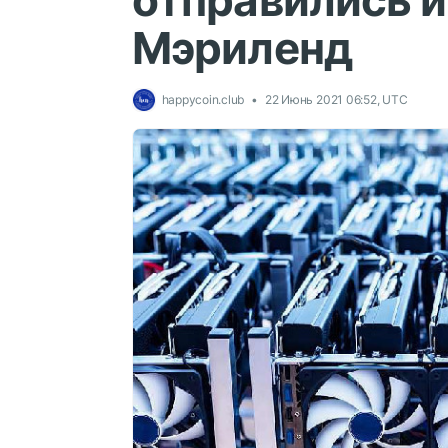
отправились и
Мэриленд
happycoin.club
22 Июнь 2021 06:52, UTC