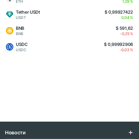
ETH
1,29 %
Tether USDt
$ 0,99927422
USDT
0,04 %
BNB
$ 591,62
BNB
-0,25 %
USDC
$ 0,99992906
USDC
-0,03 %
Новости