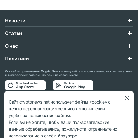
Новости
Статьи
О нас
Политики
Скачайте приложение
Crypto News
и получайте мировые новости криптовалюты
и технологии блокчейн из разных источников:
Подписывайтесь на нас в социальных сетях:
Сайт cryptonews.net использует файлы «cookie» с
целью персонализации сервисов и повышения
удобства пользования сайтом.
Если вы не хотите, чтобы ваши пользовательские
данные обрабатывались, пожалуйста, ограничьте их
© 2018 - 2026 Crypto News. При использовании материалов ссылка на
использование в своём браузере.
cryptonews.net обязательна.