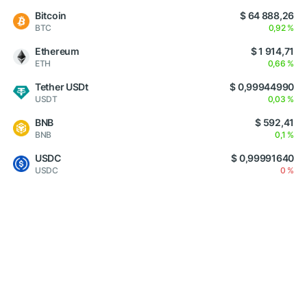
Bitcoin
$ 64 888,26
BTC
0,92 %
Ethereum
$ 1 914,71
ETH
0,66 %
Tether USDt
$ 0,99944990
USDT
0,03 %
BNB
$ 592,41
BNB
0,1 %
USDC
$ 0,99991640
USDC
0 %