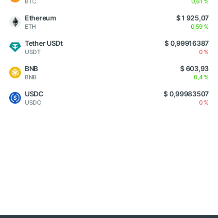
BTC
0,61 %
Ethereum
$ 1 925,07
ETH
0,59 %
Tether USDt
$ 0,99916387
USDT
0 %
BNB
$ 603,93
BNB
0,4 %
USDC
$ 0,99983507
USDC
0 %