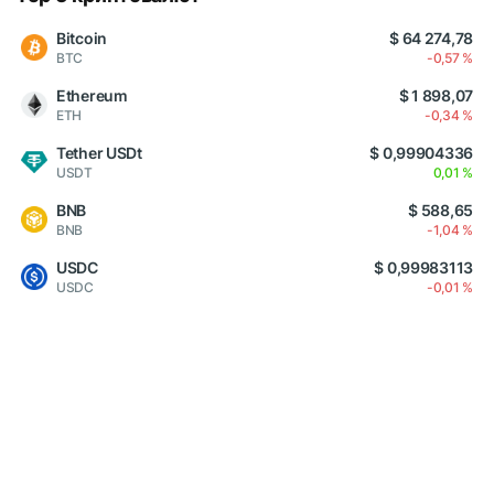
Bitcoin
$ 64 274,78
BTC
-0,57 %
Ethereum
$ 1 898,07
ETH
-0,34 %
Tether USDt
$ 0,99904336
USDT
0,01 %
BNB
$ 588,65
BNB
-1,04 %
USDC
$ 0,99983113
USDC
-0,01 %