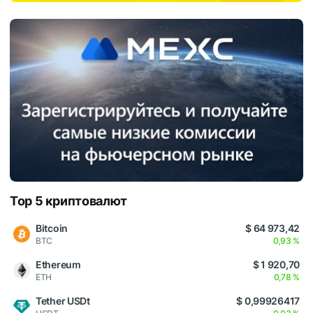
Top 5 криптовалют
Bitcoin
$ 64 973,42
BTC
0,93 %
Ethereum
$ 1 920,70
ETH
0,78 %
Tether USDt
$ 0,99926417