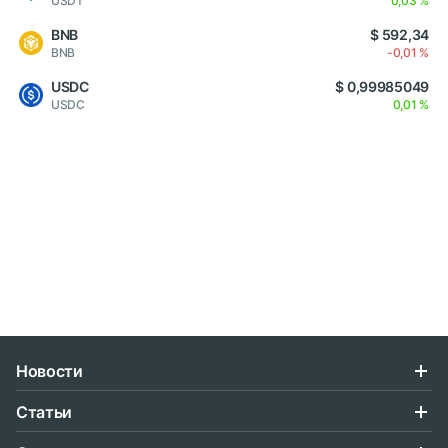
USDT
0,03 %
BNB
$ 592,34
BNB
-0,01 %
USDC
$ 0,99985049
USDC
0,01 %
Новости
Статьи