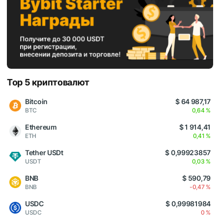
Top 5 криптовалют
Bitcoin
$ 64 987,17
BTC
0,64 %
Ethereum
$ 1 914,41
ETH
0,41 %
Tether USDt
$ 0,99923857
USDT
0,03 %
BNB
$ 590,79
BNB
-0,47 %
USDC
$ 0,99981984
USDC
0 %