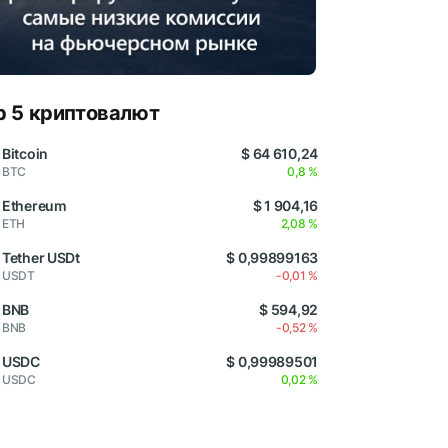
p 5 криптовалют
Bitcoin
$ 64 610,24
BTC
0,8 %
Ethereum
$ 1 904,16
ETH
2,08 %
Tether USDt
$ 0,99899163
USDT
-0,01 %
BNB
$ 594,92
BNB
-0,52 %
USDC
$ 0,99989501
USDC
0,02 %