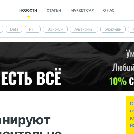
НОВОСТИ
СТАТЬИ
MARKET CAP
О НАС
DeFi
NFT
Эфириум
Альткоины
Блокчейн
С
п
анируют
к
и