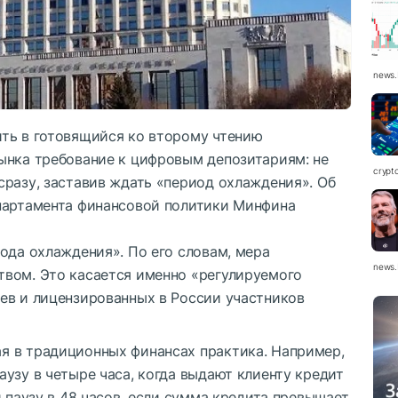
news.
ть в готовящийся ко второму чтению
ынка требование к цифровым депозитариям: не
crypt
сразу, заставив ждать «период охлаждения». Об
партамента финансовой политики Минфина
ода охлаждения». По его словам, мера
news.
вом. Это касается именно «регулируемого
ев и лицензированных в России участников
я в традиционных финансах практика. Например,
узу в четыре часа, когда выдают клиенту кредит
и паузу в 48 часов, если сумма кредита превышает