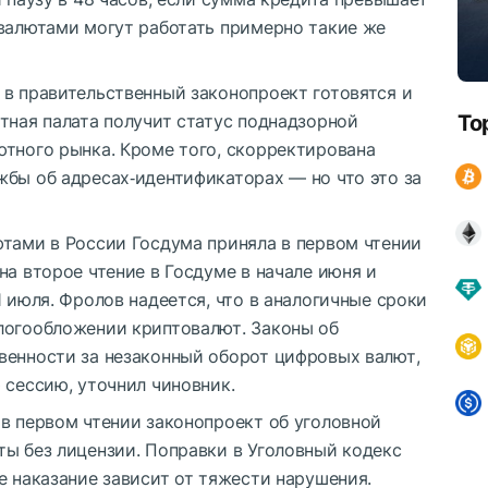
овалютами могут работать примерно такие же
 в правительственный законопроект готовятся и
тная палата получит статус поднадзорной
To
ютного рынка. Кроме того, скорректирована
жбы об адресах‑идентификаторах — но что это за
ютами в России Госдума приняла в первом чтении
на второе чтение в Госдуме в начале июня и
1 июля. Фролов надеется, что в аналогичные сроки
логообложении криптовалют. Законы об
венности за незаконный оборот цифровых валют,
 сессию, уточнил чиновник.
 в первом чтении законопроект об уголовной
ты без лицензии. Поправки в Уголовный кодекс
е наказание зависит от тяжести нарушения.