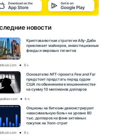
следние новости
Криптовалютная стратегия Абу-Даби
привлекает майнеров, инвестиционные
фонды и мировых гигантов
bitcoin.com
6 ч
Основателю NFT-проекта Few and Far
предстоит предстать перед судом
США по обвинениям в мошенничестве
на сумму 10 миллионов долларов
opolitan.com
6 ч
Опционы на биткоин демонстрируют
«максимальную боль» на уровне 80
тыс. долларов на фоне активных
покупок на Уолл-стрит
bitcoin.com
6 ч