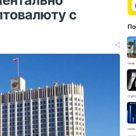
ментально
птовалюту с
По
news.
crypt
news.