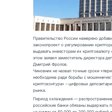
Правительство России намерено добави
законопроект о регулировании криптор
выдавать инвесторам их криптовалюту 
этом заявил заместитель директора де
Дмитрий Фролов.
Чиновник не назвал точные сроки «пери
необходима ради борьбы с мошенничест
криптоконтура» – цифровых депозитари
рынка.
Период охлаждения — распространенна
российские банки обязаны выдержать па
на сумму от 50 000 до 200 000 рублей 