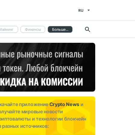
RU
Майнинг
Финансы
Больше...
качайте приложение
Crypto News
и
олучайте мировые новости
риптовалюты и технологии блокчейн
з разных источников: