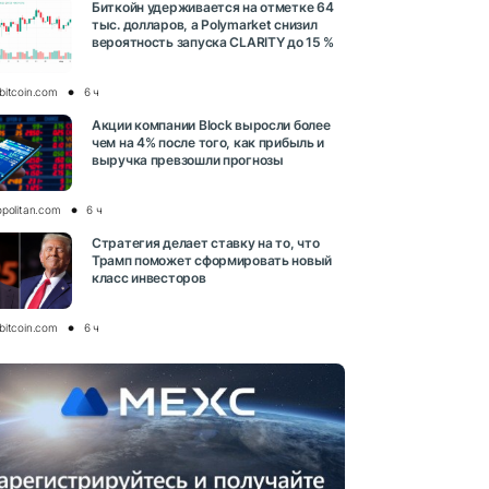
Биткойн удерживается на отметке 64
тыс. долларов, а Polymarket снизил
вероятность запуска CLARITY до 15 %
bitcoin.com
6 ч
Акции компании Block выросли более
чем на 4% после того, как прибыль и
выручка превзошли прогнозы
opolitan.com
6 ч
Стратегия делает ставку на то, что
Трамп поможет сформировать новый
класс инвесторов
bitcoin.com
6 ч