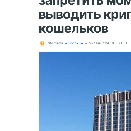
запретить мо
выводить кри
кошельков
bits.media
+ 1 больше
29 Май 2026 08:16, UTC