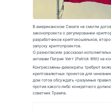
В американском Сенате не смогли дого
законопроекта о регулировании крипто
разработчиков криптокошельков, второ
запуску криптопроектов.
О разногласиях рассказал исполнитель
активам Патрик Уитт (Patrick Witt) на к
Конгрессмены-демократы требуют включ
криптовалютных проектов для чиновник
дом готов обсуждать «разумные правил
против какого‑либо конкретного должно
советник Трампа.