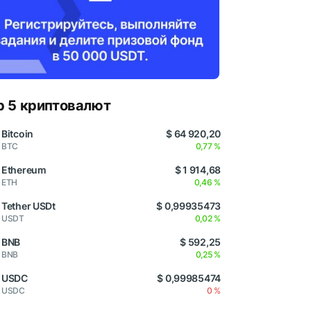
p 5 криптовалют
Bitcoin
$ 64 920,20
BTC
0,77 %
Ethereum
$ 1 914,68
ETH
0,46 %
Tether USDt
$ 0,99935473
USDT
0,02 %
BNB
$ 592,25
BNB
0,25 %
USDC
$ 0,99985474
USDC
0 %