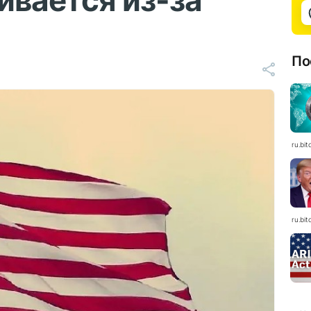
ивается из-за
По
ru.bit
ru.bit