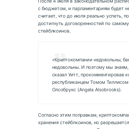
После 4 июля в законодательном распи
с бюджетом, и парламентариям будет не
считает, что до июля реально успеть, п
достигнуть договоренностей по самом
стейблкоинов.
«Криптокомпании недовольны, ба
недовольны. И поэтому мы знаем
сказал Уитт, прокомментировав 
республиканцем Томом Тиллисом (
Олсобрукс (Angela Alsobrooks).
Согласно этим поправкам, криптокомпа
хранения стейблкоинов, но разрешаетс