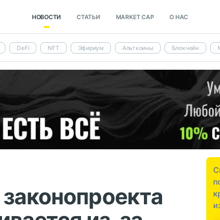
НОВОСТИ
СТАТЬИ
MARKET CAP
О НАС
DeFi
NFT
Эфириум
Альткоины
Блокчейн
С
п
 законопроекта
к
и