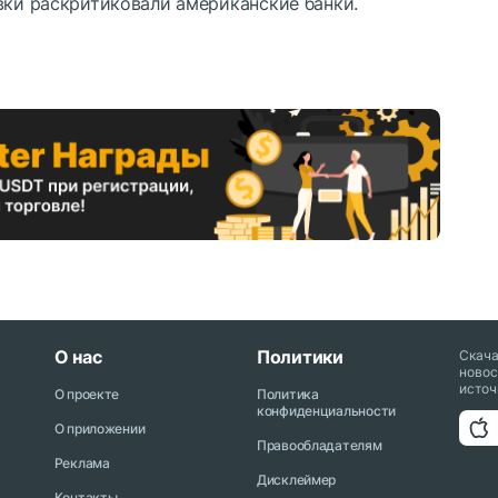
вки раскритиковали американские банки.
О нас
Политики
Скач
новос
источ
О проекте
Политика
конфиденциальности
О приложении
Правообладателям
Реклама
Дисклеймер
Контакты