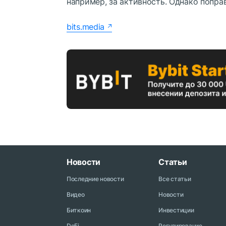
например, за активность. Однако попра
bits.media
Новости
Статьи
Последние новости
Все статьи
Видео
Новости
Биткоин
Инвестиции
DeFi
Регулирование