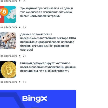
coinsistemi.com
1 ч
Три индикатора указывают на один и
тот же сигнал в отношении биткоина:
бычий или медвежий тренд?
coinsistemi.com
2 ч
Данные по занятости в
несельскохозяйственном секторе США
прокомментировал человек, наиболее
близкий к Федеральной резервной
системе!
coinsistemi.com
3 ч
Биткоин демонстрирует частичное
восстановление: опубликованы данные
по опционам, что они нам говорят?
coinsistemi.com
4 ч