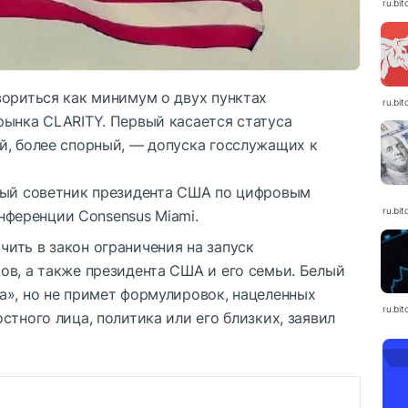
ru.bit
вориться как минимум о двух пунктах
ru.bit
рынка CLARITY. Первый касается статуса
й, более спорный, — допуска госслужащих к
ный советник президента США по цифровым
ru.bit
онференции Consensus Miami.
ить в закон ограничения на запуск
ов, а также президента США и его семьи. Белый
а», но не примет формулировок, нацеленных
ru.bit
стного лица, политика или его близких, заявил