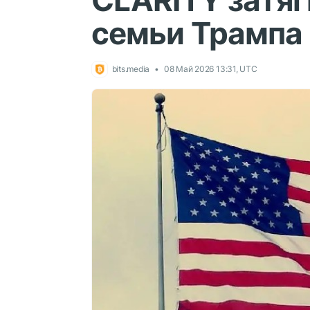
CLARITY затяг
семьи Трампа
bits.media
08 Май 2026 13:31, UTC