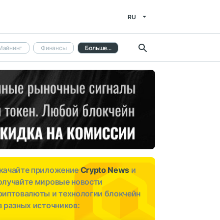
RU
Майнинг
Финансы
Больше...
качайте приложение
Crypto News
и
олучайте мировые новости
риптовалюты и технологии блокчейн
з разных источников: