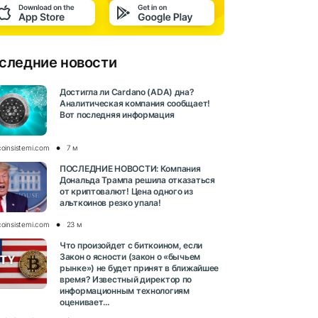
следние новости
Достигла ли Cardano (ADA) дна?
Аналитическая компания сообщает!
Вот последняя информация
coinsistemi.com
7 м
ПОСЛЕДНИЕ НОВОСТИ: Компания
Дональда Трампа решила отказаться
от криптовалют! Цена одного из
альткоинов резко упала!
coinsistemi.com
23 м
Что произойдет с биткоином, если
Закон о ясности (закон о «бычьем
рынке») не будет принят в ближайшее
время? Известный директор по
информационным технологиям
оценивает...