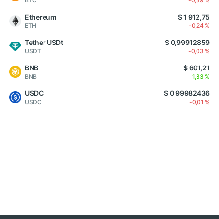
BTC
-0,39 %
Ethereum
$ 1 912,75
ETH
-0,24 %
Tether USDt
$ 0,99912859
USDT
-0,03 %
BNB
$ 601,21
BNB
1,33 %
USDC
$ 0,99982436
USDC
-0,01 %