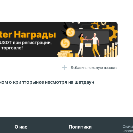
Добавить похожую новость
ном о крипторынке несмотря на шатдаун
О нас
Политики
Скач
новос