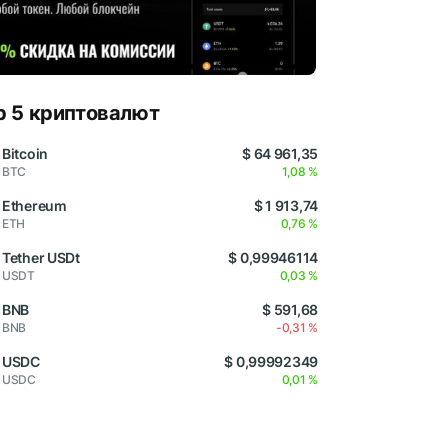
p 5 криптовалют
Bitcoin
$ 64 961,35
BTC
1,08 %
Ethereum
$ 1 913,74
ETH
0,76 %
Tether USDt
$ 0,99946114
USDT
0,03 %
BNB
$ 591,68
BNB
-0,31 %
USDC
$ 0,99992349
USDC
0,01 %