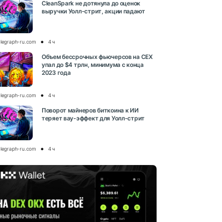
CleanSpark не дотянула до оценок
выручки Уолл-стрит, акции падают
elegraph-ru.com
4 ч
Объем бессрочных фьючерсов на CEX
упал до $4 трлн, минимума с конца
2023 года
elegraph-ru.com
4 ч
Поворот майнеров биткоина к ИИ
теряет вау-эффект для Уолл-стрит
elegraph-ru.com
4 ч