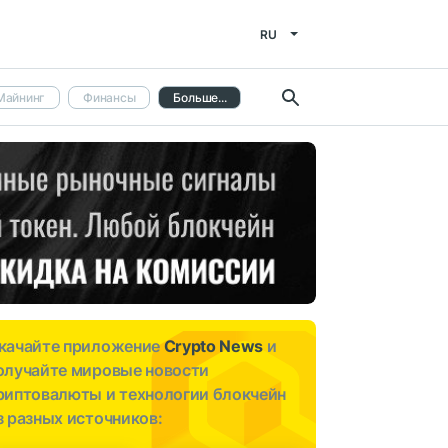
RU
Майнинг
Финансы
Больше...
качайте приложение
Crypto News
и
олучайте мировые новости
риптовалюты и технологии блокчейн
з разных источников: