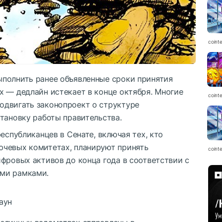
coint
полнить ранее объявленные сроки принятия
х — дедлайн истекает в конце октября. Многие
coint
одвигать законопроект о структуре
тановку работы правительства.
еспубликанцев в Сенате, включая тех, кто
ючевых комитетах, планируют принять
coint
фровых активов до конца года в соответствии с
ми рамками.
аун