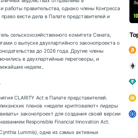
зличных ведомствах отправлены в
и работы правительства, однако члены Конгресса
право вести дела в Палате представителей и
To
тель сельскохозяйственного комитета Сената,
атами о выпуске двухпартийного законопроекта о
онодательства до 2026 года. Другие члены
лючились в двухпартийные переговоры, и
лижайшие недели..
у
нятия CLARITY Act в Палате представителей.
бликанских планов «недели криптовалют» лидеры
азвивать» законопроект для создания своей версии
ванием Responsible Financial Innovation Act.
ynthia Lummis), одна из самых активных