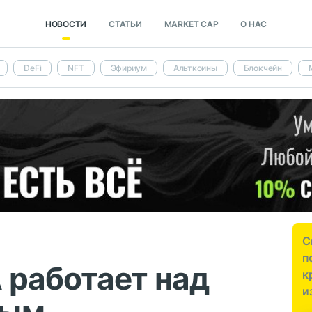
НОВОСТИ
СТАТЬИ
MARKET CAP
О НАС
DeFi
NFT
Эфириум
Альткоины
Блокчейн
С
п
 работает над
к
и