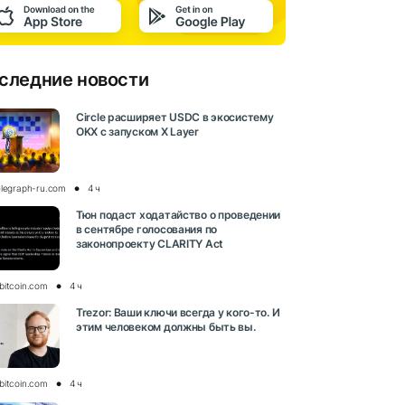
следние новости
Circle расширяет USDC в экосистему
OKX с запуском X Layer
elegraph-ru.com
4 ч
Тюн подаст ходатайство о проведении
в сентябре голосования по
законопроекту CLARITY Act
bitcoin.com
4 ч
Trezor: Ваши ключи всегда у кого-то. И
этим человеком должны быть вы.
bitcoin.com
4 ч