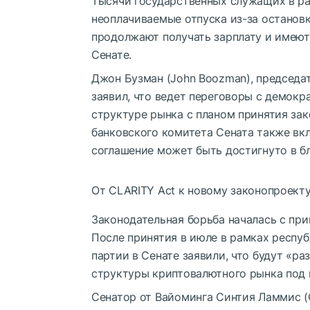
Тысячи государственных служащих в ра
неоплачиваемые отпуска из-за остановк
продолжают получать зарплату и имеют 
Сенате.
Джон Бузман (John Boozman), председа
заявил, что ведет переговоры с демокр
структуре рынка с планом принятия зак
банковского комитета Сената также вк
соглашение может быть достигнуто в б
От CLARITY Act к новому законопроект
Законодательная борьба началась с при
После принятия в июле в рамках респу
партии в Сенате заявили, что будут «р
структуры криптовалютного рынка под наз
Сенатор от Вайоминга Синтия Ламмис (C