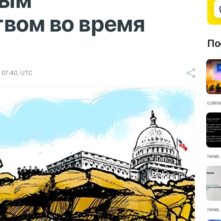
ным
твом во время
По
 07:40, UTC
coint
news.
news.