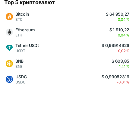
Top 5 криптовалют
Bitcoin
$ 64 950,27
BTC
0,04 %
Ethereum
$ 1 919,22
ETH
0,04 %
Tether USDt
$ 0,99914926
USDT
-0,02 %
BNB
$ 603,85
BNB
1,41 %
USDC
$ 0,99982316
USDC
-0,01 %