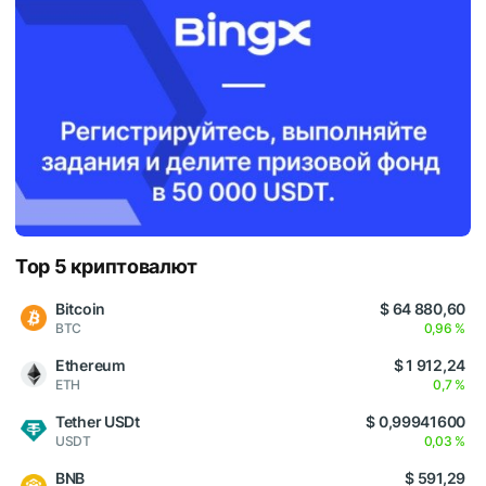
Top 5 криптовалют
Bitcoin
$ 64 880,60
BTC
0,96 %
Ethereum
$ 1 912,24
ETH
0,7 %
Tether USDt
$ 0,99941600
USDT
0,03 %
BNB
$ 591,29