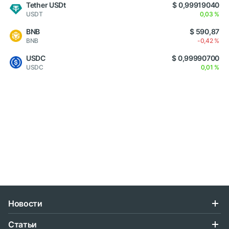
Tether USDt
$ 0,99919040
USDT
0,03 %
BNB
$ 590,87
BNB
-0,42 %
USDC
$ 0,99990700
USDC
0,01 %
Новости
Статьи