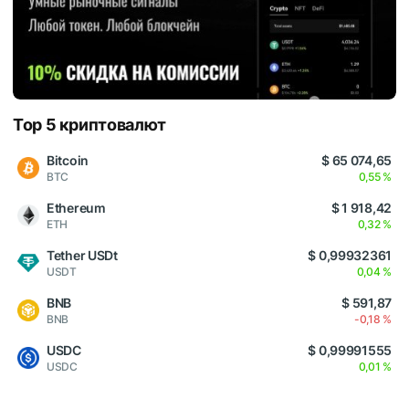
Top 5 криптовалют
Bitcoin
$ 65 074,65
BTC
0,55 %
Ethereum
$ 1 918,42
ETH
0,32 %
Tether USDt
$ 0,99932361
USDT
0,04 %
BNB
$ 591,87
BNB
-0,18 %
USDC
$ 0,99991555
USDC
0,01 %