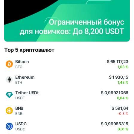
Top 5 криптовалют
Bitcoin
$ 65 117,23
BTC
1,03 %
Ethereum
$ 1 930,15
ETH
1,48 %
Tether USDt
$ 0,99921066
USDT
0,04 %
BNB
$ 591,64
BNB
-0,3 %
USDC
$ 0,99985315
USDC
0,01 %