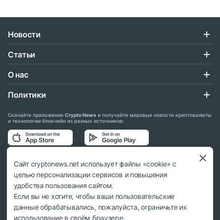
Новости
Статьи
О нас
Политики
Скачайте приложение
Crypto News
и получайте мировые новости криптовалюты
и технологии блокчейн из разных источников:
Подписывайтесь на нас в социальных сетях:
Сайт cryptonews.net использует файлы «cookie» с
целью персонализации сервисов и повышения
удобства пользования сайтом.
Если вы не хотите, чтобы ваши пользовательские
данные обрабатывались, пожалуйста, ограничьте их
© 2018 - 2026 Crypto News. При использовании материалов ссылка на
использование в своём браузере.
cryptonews.net обязательна.