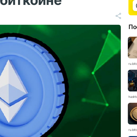
 биткоине
По
ru.bit
hasht
ru.bit