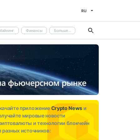
RU
Майнинг
Финансы
Больше...
качайте приложение
Crypto News
и
олучайте мировые новости
риптовалюты и технологии блокчейн
з разных источников: