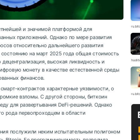
ru.bit
упнейшей и значимой платформой для
ванных приложений. Однако по мере развития
росов относительно дальнейшего развития
 состоянию на март 2025 года общая стоимость
hasht
го децентрализация, высокая ликвидность и
ифровую монету в качестве естественной среды
ованных финансов.
 смарт-контрактов характерные уязвимости, о
ru.bit
ромкие взломы. С другой стороны, биткоин
еду для развертывания DeFi-решений. Однако
его рода первопроходцем в области
ения послужили неким испытательным полигоном
ть Bitcoin. Ее программируемость позволила