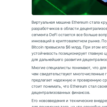
Виртуальная машина Ethereum стала кр
разработчиков в области децентрализо
сегмента DeFi остается все больше воп
инноваций в криптовалютном рынке. По
Bitcoin превысила $6 млрд. При этом е
устойчивость позиционирует главную ц
для дальнейшего развития децентрализ
Многие специалисты понимают, что для
чем свидетельствуют многочисленные г
предлагает надежную и проверенную ср
стоит понимать, что Ethereum стал сво
децентрализованных финансов.
Его нововведения и технические внедр
для понимания того, на что способна се