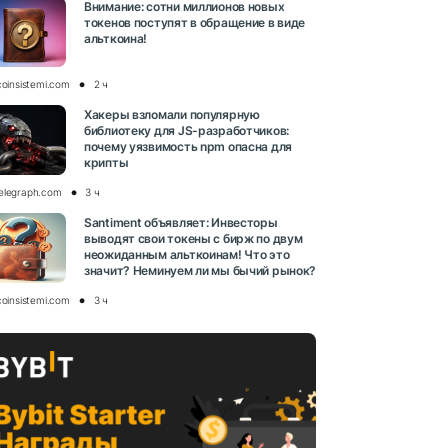
Внимание: сотни миллионов новых
токенов поступят в обращение в виде
альткоина!
coinsistemi.com
2 ч
Хакеры взломали популярную
библиотеку для JS-разработчиков:
почему уязвимость npm опасна для
крипты
elegraph.com
3 ч
Santiment объявляет: Инвесторы
выводят свои токены с бирж по двум
неожиданным альткоинам! Что это
значит? Неминуем ли мы бычий рынок?
coinsistemi.com
3 ч