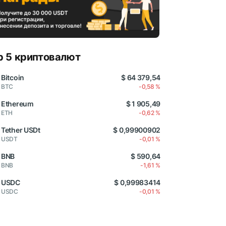
p 5 криптовалют
Bitcoin
$ 64 379,54
BTC
-0,58 %
Ethereum
$ 1 905,49
ETH
-0,62 %
Tether USDt
$ 0,99900902
USDT
-0,01 %
BNB
$ 590,64
BNB
-1,61 %
USDC
$ 0,99983414
USDC
-0,01 %