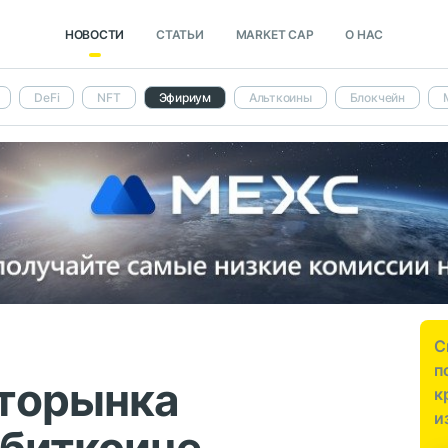
НОВОСТИ
СТАТЬИ
MARKET CAP
О НАС
DeFi
NFT
Эфириум
Альткоины
Блокчейн
С
п
торынка
к
и