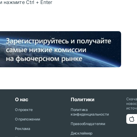
 и нажмите
Ctrl
+
Enter
О нас
Политики
Скач
новос
источ
О проекте
Политика
конфиденциальности
О приложении
Правообладателям
Реклама
Дисклеймер