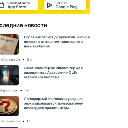
следние новости
Обратный отсчет до принятия Закона о
ясности в отношении криптовалют:
новые события!
coinsistemi.com
16 м
Экзит-скам биржи BitMart: биржа с
лицензиями в Австралии и США
остановила выплаты
elegraph.com
1 ч
Легендарный альткоин из ушедшей
эпохи закрывается: пользователям
необходимо принять меры
coinsistemi.com
1 ч